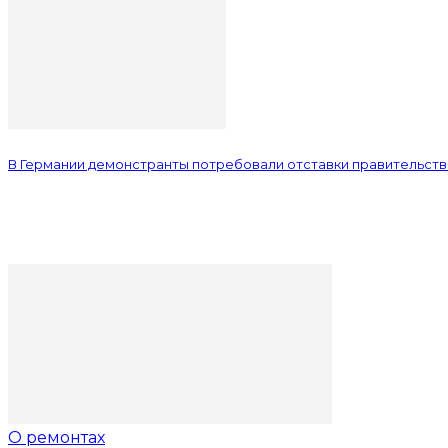
В Германии демонстранты потребовали отставки правительст
О ремонтах