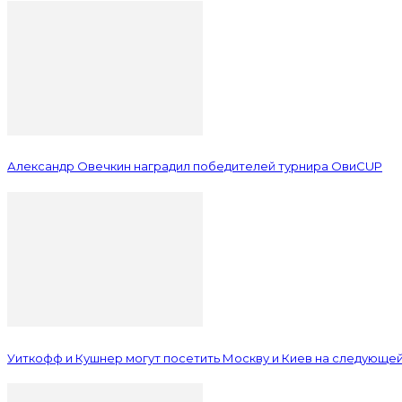
Александр Овечкин наградил победителей турнира ОвиCUP
Уиткофф и Кушнер могут посетить Москву и Киев на следующе