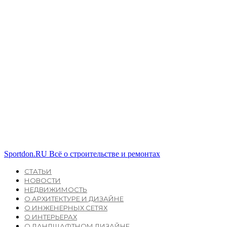
Sportdon.RU
Всё о строительстве и ремонтах
СТАТЬИ
НОВОСТИ
НЕДВИЖИМОСТЬ
О АРХИТЕКТУРЕ И ДИЗАЙНЕ
О ИНЖЕНЕРНЫХ СЕТЯХ
О ИНТЕРЬЕРАХ
О ЛАНДШАФТНОМ ДИЗАЙНЕ