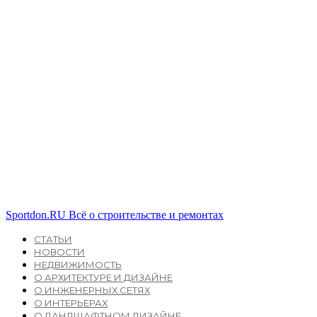
Sportdon.RU
Всё о строительстве и ремонтах
СТАТЬИ
НОВОСТИ
НЕДВИЖИМОСТЬ
О АРХИТЕКТУРЕ И ДИЗАЙНЕ
О ИНЖЕНЕРНЫХ СЕТЯХ
О ИНТЕРЬЕРАХ
О ЛАНДШАФТНОМ ДИЗАЙНЕ