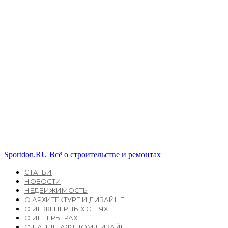
Sportdon.RU
Всё о строительстве и ремонтах
СТАТЬИ
НОВОСТИ
НЕДВИЖИМОСТЬ
О АРХИТЕКТУРЕ И ДИЗАЙНЕ
О ИНЖЕНЕРНЫХ СЕТЯХ
О ИНТЕРЬЕРАХ
О ЛАНДШАФТНОМ ДИЗАЙНЕ