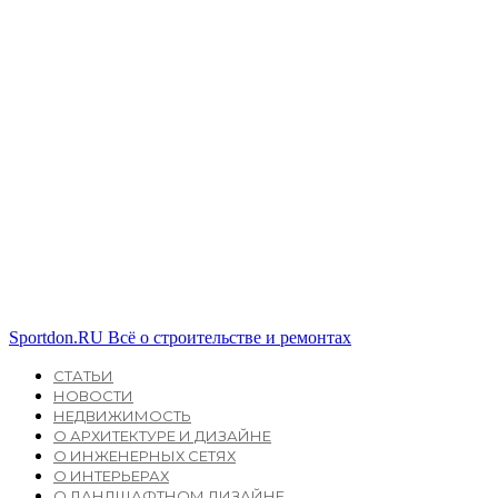
Sportdon.RU
Всё о строительстве и ремонтах
СТАТЬИ
НОВОСТИ
НЕДВИЖИМОСТЬ
О АРХИТЕКТУРЕ И ДИЗАЙНЕ
О ИНЖЕНЕРНЫХ СЕТЯХ
О ИНТЕРЬЕРАХ
О ЛАНДШАФТНОМ ДИЗАЙНЕ