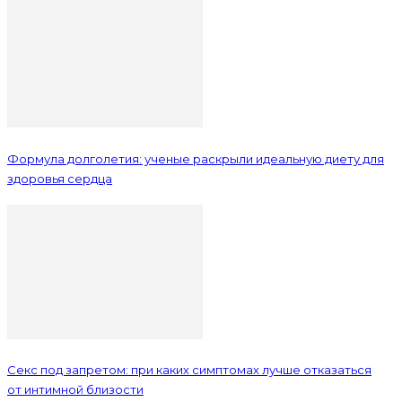
Формула долголетия: ученые раскрыли идеальную диету для
здоровья сердца
Секс под запретом: при каких симптомах лучше отказаться
от интимной близости