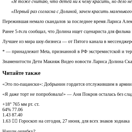
«Я тоже считаю, что детей ни к чему красить, но дело не
«Первый раз согласна с Долиной, зачем красить маленького
Пережившая немало скандалов за последнее время Лариса Але
Ранее 5-tv.ru сообщал, что Долина ищет сценариста для фильма 
Лучшее из мира шоу-бизнеса — от Пятого канала в мессендже
* — принадлежит Meta, признанной в РФ экстремистской и тер
Знаменитости Дети Макияж Видео новости Лариса Долина Ск
Читайте также
«Это по-пацански»: Добрынин гордится отслужившим в арми
«Я даже торт не попробовала!» — Аня Покров осталась без слад
+18° 765 мм рт. ст.
64% 77.06
1.43 87.40
1.63 🧙‍♀ Гороскоп на сегодня, 27 июня, для всех знаков зодиака
Нашли ошибку?