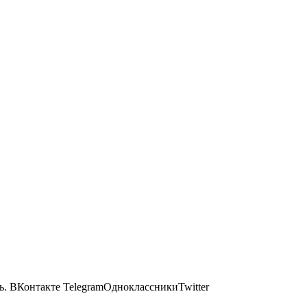
ь.
ВКонтакте TelegramОдноклассникиTwitter