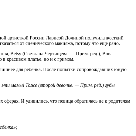
одной артисткой России Ларисой Долиной получила жесткий
казаться от сценического макияжа, потому что еще рано.
кая, Betsy (Светлана Чертищева. — Прим. ред.), Вова
 в красивом платье, но и с гримом.
то лишнее для ребенка. После попытки сопровождавших юную
 эти мамы! Тоже (второй девочке. — Прим. ред.) губы
 сферах. И удивились, что певица обратилась не к родителям
ебенка»;