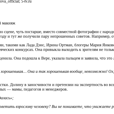
_official; 5-tv.ru
й макияж
 по сцене, чуть постарше, вместо совместной фотографии с нар
езду и тут же получили пару непрошенных советов. Например, от
ями, такими как Лада Дэнс, Ирина Ортман, блогеры Мария Янковс
вческих конкурсах. Она привыкла выходить к зрителям не только
енила. Она подошла к Вере, указала пальцем и заявила, что э
 хорошенькая… Она и так хорошенькая вообще, невозможно! Ох,
ки. Долину в заносчивости и претензии на экспертность во всех
слых — мамы, педагогов и менеджеров.
далась»;
тветить взрослому человеку? Вы не понимаете, что унижаете р