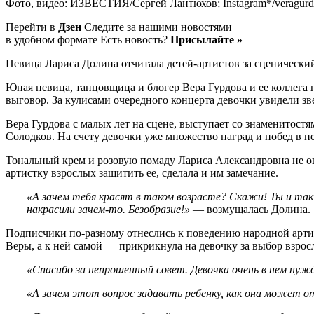
Фото, видео: ИЗВЕСТИЯ/Сергей Лантюхов; Instagram*/veragurdova
Перейти в
Дзен
Следите за нашими новостями
в удобном формате Есть новость?
Присылайте »
Певица Лариса Долина отчитала детей-артистов за сценически
Юная певица, танцовщица и блогер Вера Гурдова и ее коллега
выговор. За кулисами очередного концерта девочки увидели зв
Вера Гурдова с малых лет на сцене, выступает со знаменитост
Солодков. На счету девочки уже множество наград и побед в пе
Тональный крем и розовую помаду Лариса Александровна не оц
артистку взрослых защитить ее, сделала и им замечание.
«А зачем тебя красят в таком возрасте? Скажи! Ты и так
накрасили зачем-то. Безобразие!»
— возмущалась Долина.
Подписчики по-разному отнеслись к поведению народной артист
Веры, а к ней самой — прикрикнула на девочку за выбор взро
«Спасибо за непрошенный совет. Девочка очень в нем нуж
«А зачем этот вопрос задавать ребенку, как она может о