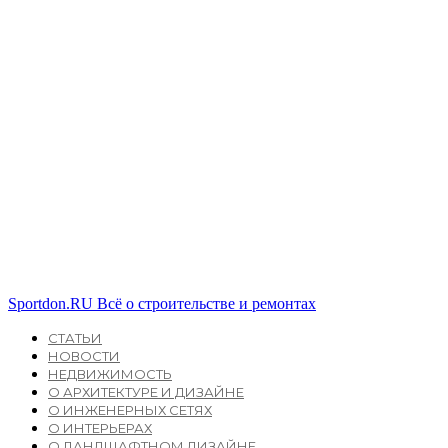
Sportdon.RU
Всё о строительстве и ремонтах
СТАТЬИ
НОВОСТИ
НЕДВИЖИМОСТЬ
О АРХИТЕКТУРЕ И ДИЗАЙНЕ
О ИНЖЕНЕРНЫХ СЕТЯХ
О ИНТЕРЬЕРАХ
О ЛАНДШАФТНОМ ДИЗАЙНЕ