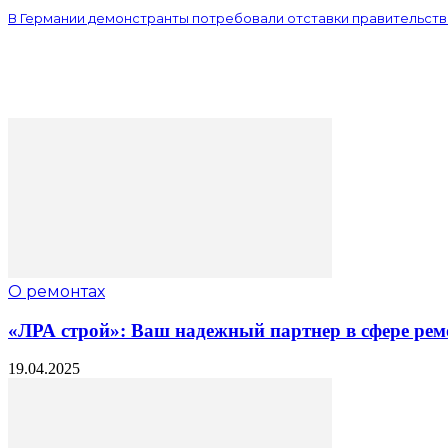
В Германии демонстранты потребовали отставки правительст
О ремонтах
«ЛРА строй»: Ваш надежный партнер в сфере рем
19.04.2025