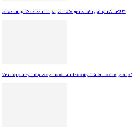
Александр Овечкин наградил победителей турнира ОвиCUP
Уиткофф и Кушнер могут посетить Москву и Киев на следующе