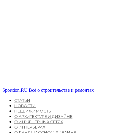
Sportdon.RU
Всё о строительстве и ремонтах
СТАТЬИ
НОВОСТИ
НЕДВИЖИМОСТЬ
О АРХИТЕКТУРЕ И ДИЗАЙНЕ
О ИНЖЕНЕРНЫХ СЕТЯХ
О ИНТЕРЬЕРАХ
О ЛАНДШАФТНОМ ДИЗАЙНЕ