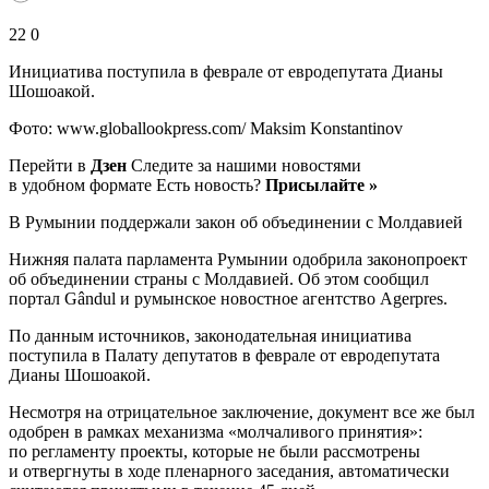
22 0
Инициатива поступила в феврале от евродепутата Дианы
Шошоакой.
Фото: www.globallookpress.com/ Maksim Konstantinov
Перейти в
Дзен
Следите за нашими новостями
в удобном формате Есть новость?
Присылайте »
В Румынии поддержали закон об объединении с Молдавией
Нижняя палата парламента Румынии одобрила законопроект
об объединении страны с Молдавией. Об этом сообщил
портал Gândul и румынское новостное агентство Agerpres.
По данным источников, законодательная инициатива
поступила в Палату депутатов в феврале от евродепутата
Дианы Шошоакой.
Несмотря на отрицательное заключение, документ все же был
одобрен в рамках механизма «молчаливого принятия»:
по регламенту проекты, которые не были рассмотрены
и отвергнуты в ходе пленарного заседания, автоматически