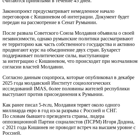
считаются принятыми в течение 45 дней.
Законопроект предусматривает немедленное начало
переговоров с Кишиневом об интеграции. Документ будет
передан на рассмотрение в Сенат Румынии.
После развала Советского Союза Молдавия объявила о своей
независимости, однако румынские политики рассматривают
ее территорию как часть собственного государства и активно
продвигают курс на объединение двух стран. Бухарест
поддерживает политические силы, выступающие
за интеграцию с Кишиневом, что происходит при молчаливом
согласии властей Молдавии.
Согласно данным соцопроса, которые опубликовал в декабре
2025 года молдавский Институт социологических
исследований IMAS, более половины жителей республики
выступают против присоединения к Румынии.
Как ранее писал 5-tv.ru, Молдавия теряет около одного
миллиарда евро в год из-за разрыва с Россией и СНГ.
По словам бывшего президента страны, лидера
оппозиционной Партии социалистов (ПСРМ) Игоря Додона,
с 2021 года Кишинев не проводит встреч на высшем уровне с
Россией.