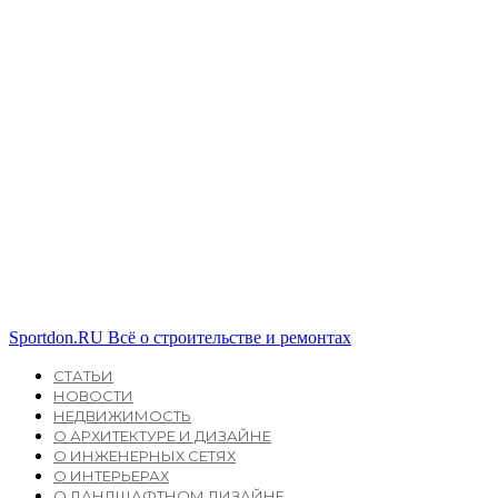
Sportdon.RU
Всё о строительстве и ремонтах
СТАТЬИ
НОВОСТИ
НЕДВИЖИМОСТЬ
О АРХИТЕКТУРЕ И ДИЗАЙНЕ
О ИНЖЕНЕРНЫХ СЕТЯХ
О ИНТЕРЬЕРАХ
О ЛАНДШАФТНОМ ДИЗАЙНЕ