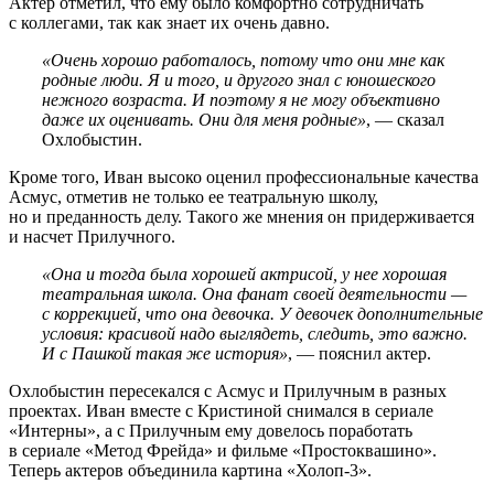
Актер отметил, что ему было комфортно сотрудничать
с коллегами, так как знает их очень давно.
«Очень хорошо работалось, потому что они мне как
родные люди. Я и того, и другого знал с юношеского
нежного возраста. И поэтому я не могу объективно
даже их оценивать. Они для меня родные»
, — сказал
Охлобыстин.
Кроме того, Иван высоко оценил профессиональные качества
Асмус, отметив не только ее театральную школу,
но и преданность делу. Такого же мнения он придерживается
и насчет Прилучного.
«Она и тогда была хорошей актрисой, у нее хорошая
театральная школа. Она фанат своей деятельности —
с коррекцией, что она девочка. У девочек дополнительные
условия: красивой надо выглядеть, следить, это важно.
И с Пашкой такая же история»
, — пояснил актер.
Охлобыстин пересекался с Асмус и Прилучным в разных
проектах. Иван вместе с Кристиной снимался в сериале
«Интерны», а с Прилучным ему довелось поработать
в сериале «Метод Фрейда» и фильме «Простоквашино».
Теперь актеров объединила картина «Холоп-3».