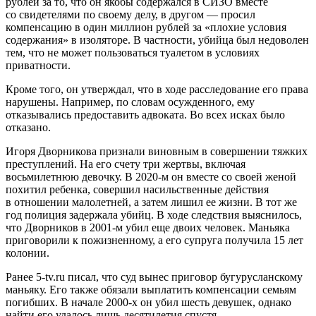
рублей за то, что он якобы содержался в СИЗО вместе
со свидетелями по своему делу, в другом — просил
компенсацию в один миллион рублей за «плохие условия
содержания» в изоляторе. В частности, убийца был недоволен
тем, что не может пользоваться туалетом в условиях
приватности.
Кроме того, он утверждал, что в ходе расследование его права
нарушены. Например, по словам осужденного, ему
отказывались предоставить адвоката. Во всех исках было
отказано.
Игоря Дворникова признали виновным в совершении тяжких
преступлений. На его счету три жертвы, включая
восьмилетнюю девочку. В 2020-м он вместе со своей женой
похитил ребенка, совершил насильственные действия
в отношении малолетней, а затем лишил ее жизни. В тот же
год полиция задержала убийц. В ходе следствия выяснилось,
что Дворников в 2001-м убил еще двоих человек. Маньяка
приговорили к пожизненному, а его супруга получила 15 лет
колонии.
Ранее 5-tv.ru писал, что суд вынес приговор бугурусланскому
маньяку. Его также обязали выплатить компенсации семьям
погибших. В начале 2000-х он убил шесть девушек, однако
найти его удалось лишь десятилетия спустя.