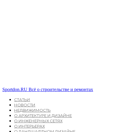
Sportdon.RU
Всё о строительстве и ремонтах
СТАТЬИ
НОВОСТИ
НЕДВИЖИМОСТЬ
О АРХИТЕКТУРЕ И ДИЗАЙНЕ
О ИНЖЕНЕРНЫХ СЕТЯХ
О ИНТЕРЬЕРАХ
О ЛАНДШАФТНОМ ДИЗАЙНЕ