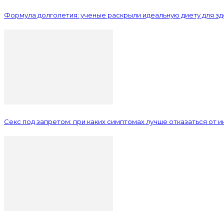
Формула долголетия: ученые раскрыли идеальную диету для з
Секс под запретом: при каких симптомах лучше отказаться от 