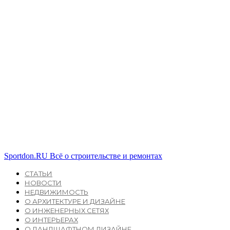
Sportdon.RU
Всё о строительстве и ремонтах
СТАТЬИ
НОВОСТИ
НЕДВИЖИМОСТЬ
О АРХИТЕКТУРЕ И ДИЗАЙНЕ
О ИНЖЕНЕРНЫХ СЕТЯХ
О ИНТЕРЬЕРАХ
О ЛАНДШАФТНОМ ДИЗАЙНЕ