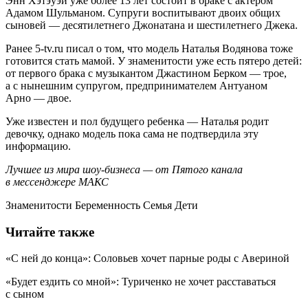
Энн Хэтэуэй уже более 13 лет состоит в браке с актером
Адамом Шульманом. Супруги воспитывают двоих общих
сыновей — десятилетнего Джонатана и шестилетнего Джека.
Ранее 5-tv.ru писал о том, что модель Наталья Водянова тоже
готовится стать мамой. У знаменитости уже есть пятеро детей:
от первого брака с музыкантом Джастином Берком — трое,
а с нынешним супругом, предпринимателем Антуаном
Арно — двое.
Уже известен и пол будущего ребенка — Наталья родит
девочку, однако модель пока сама не подтвердила эту
информацию.
Лучшее из мира шоу-бизнеса — от Пятого канала
в мессенджере МАКС
Знаменитости Беременность Семья Дети
Читайте также
«С ней до конца»: Соловьев хочет парные роды с Авериной
«Будет ездить со мной»: Туриченко не хочет расставаться
с сыном