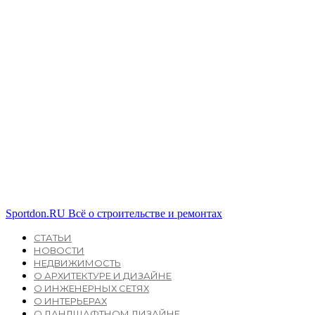
Sportdon.RU
Всё о строительстве и ремонтах
СТАТЬИ
НОВОСТИ
НЕДВИЖИМОСТЬ
О АРХИТЕКТУРЕ И ДИЗАЙНЕ
О ИНЖЕНЕРНЫХ СЕТЯХ
О ИНТЕРЬЕРАХ
О ЛАНДШАФТНОМ ДИЗАЙНЕ