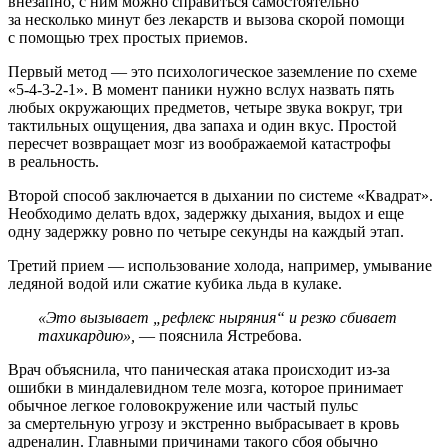
внезапно, с ним можно справиться самостоятельно
за несколько минут без лекарств и вызова скорой помощи
с помощью трех простых приемов.
Первый метод — это психологическое заземление по схеме
«5-4-3-2-1». В момент паники нужно вслух назвать пять
любых окружающих предметов, четыре звука вокруг, три
тактильных ощущения, два запаха и один вкус. Простой
пересчет возвращает мозг из воображаемой катастрофы
в реальность.
Второй способ заключается в дыхании по системе «Квадрат».
Необходимо делать вдох, задержку дыхания, выдох и еще
одну задержку ровно по четыре секунды на каждый этап.
Третий прием — использование холода, например, умывание
ледяной водой или сжатие кубика льда в кулаке.
«Это вызывает „рефлекс ныряния“ и резко сбивает
тахикардию»,
— пояснила Ястребова.
Врач объяснила, что паническая атака происходит из-за
ошибки в миндалевидном теле мозга, которое принимает
обычное легкое головокружение или частый пульс
за смертельную угрозу и экстренно выбрасывает в кровь
адреналин. Главными причинами такого сбоя обычно