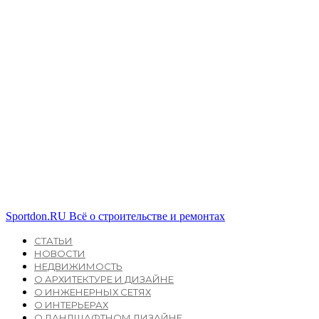
Sportdon.RU
Всё о строительстве и ремонтах
СТАТЬИ
НОВОСТИ
НЕДВИЖИМОСТЬ
О АРХИТЕКТУРЕ И ДИЗАЙНЕ
О ИНЖЕНЕРНЫХ СЕТЯХ
О ИНТЕРЬЕРАХ
О ЛАНДШАФТНОМ ДИЗАЙНЕ