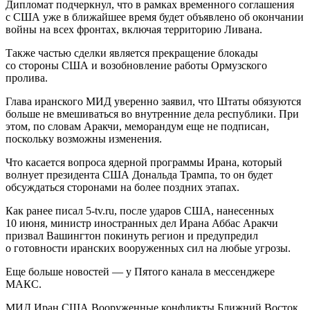
Дипломат подчеркнул, что в рамках временного соглашения
с США уже в ближайшее время будет объявлено об окончании
войны на всех фронтах, включая территорию Ливана.
Также частью сделки является прекращение блокады
со стороны США и возобновление работы Ормузского
пролива.
Глава иранского МИД уверенно заявил, что Штаты обязуются
больше не вмешиваться во внутренние дела республики. При
этом, по словам Аракчи, меморандум еще не подписан,
поскольку возможны изменения.
Что касается вопроса ядерной программы Ирана, который
волнует президента США Дональда Трампа, то он будет
обсуждаться сторонами на более поздних этапах.
Как ранее писал 5-tv.ru, после ударов США, нанесенных
10 июня, министр иностранных дел Ирана Аббас Аракчи
призвал Вашингтон покинуть регион и предупредил
о готовности иранских вооруженных сил на любые угрозы.
Еще больше новостей — у Пятого канала в мессенджере
МАКС.
МИД Иран США Вооруженные конфликты Ближний Восток