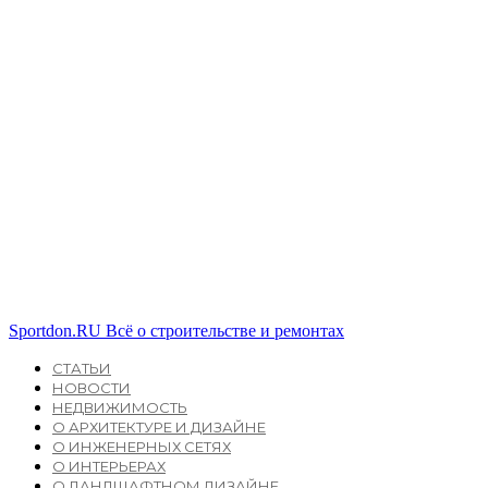
Sportdon.RU
Всё о строительстве и ремонтах
СТАТЬИ
НОВОСТИ
НЕДВИЖИМОСТЬ
О АРХИТЕКТУРЕ И ДИЗАЙНЕ
О ИНЖЕНЕРНЫХ СЕТЯХ
О ИНТЕРЬЕРАХ
О ЛАНДШАФТНОМ ДИЗАЙНЕ