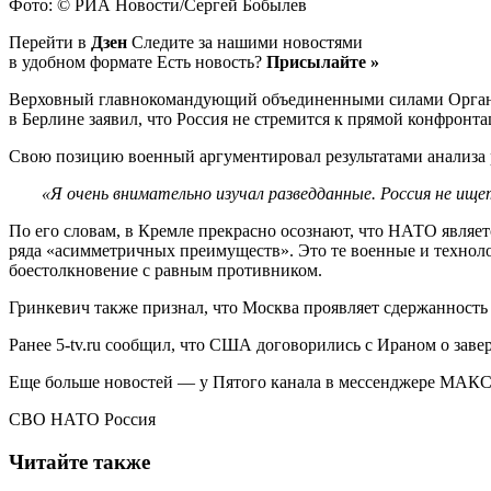
Фото: © РИА Новости/Сергей Бобылев
Перейти в
Дзен
Следите за нашими новостями
в удобном формате Есть новость?
Присылайте »
Верховный главнокомандующий объединенными силами Организ
в Берлине заявил, что Россия не стремится к прямой конфронта
Свою позицию военный аргументировал результатами анализа
«Я очень внимательно изучал разведданные. Россия не ищ
По его словам, в Кремле прекрасно осознают, что НАТО являет
ряда «асимметричных преимуществ». Это те военные и технол
боестолкновение с равным противником.
Гринкевич также признал, что Москва проявляет сдержанность 
Ранее 5-tv.ru сообщил, что США договорились с Ираном о зав
Еще больше новостей — у Пятого канала в мессенджере МАКС
СВО НАТО Россия
Читайте также