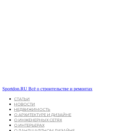
Sportdon.RU
Всё о строительстве и ремонтах
СТАТЬИ
НОВОСТИ
НЕДВИЖИМОСТЬ
О АРХИТЕКТУРЕ И ДИЗАЙНЕ
О ИНЖЕНЕРНЫХ СЕТЯХ
О ИНТЕРЬЕРАХ
О ЛАНДШАФТНОМ ДИЗАЙНЕ