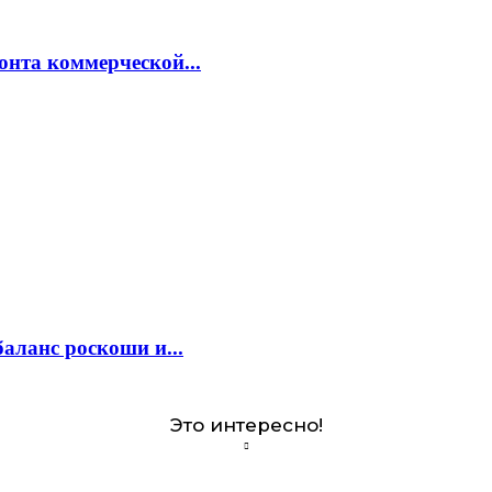
онта коммерческой...
аланс роскоши и...
Это интересно!