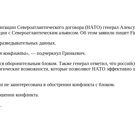
ации Североатлантического договора (НАТО) генерал Алексус 
ции с Североатлантическим альянсом. Об этом заявили пишет Fin
 разведывательных данных.
ет конфликта»
, — подчеркнул Гринкевич.
ся оборонительным блоком. Также генерал отметил, что российск
огические возможности, которые позволяют НАТО эффективно от
и не заинтересована в обострении конфликта с блоком.
ершении конфликта.
.