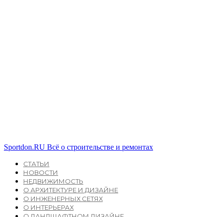
Sportdon.RU
Всё о строительстве и ремонтах
СТАТЬИ
НОВОСТИ
НЕДВИЖИМОСТЬ
О АРХИТЕКТУРЕ И ДИЗАЙНЕ
О ИНЖЕНЕРНЫХ СЕТЯХ
О ИНТЕРЬЕРАХ
О ЛАНДШАФТНОМ ДИЗАЙНЕ