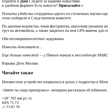
Перейти в
Дзен
Следите за нашими новостями
в удобном формате Есть новость?
Присылайте »
Попытка убийства сотрудника одного из столичных научно-пр
этом сообщили в Следственном комитете.
По данным ведомства, юная фигурантка, выполняя указания ан
груз на автомобиль, а также закрепил на нем GPS-маячок для 
Оба несовершеннолетних задержаны.
Новость дополняется…
Еще больше новостей — у Пятого канала в мессенджере МАК
Взрывы Дети Москва
Читайте также
Неизвестное устройство взорвалось в руках у подростка в Мос
«Зачем ты сюда приперлась»: женщина рассказала об избиении
+18° 765 мм рт. ст.
64% 71.73
-1.53 82.78