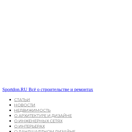
Sportdon.RU
Всё о строительстве и ремонтах
СТАТЬИ
НОВОСТИ
НЕДВИЖИМОСТЬ
О АРХИТЕКТУРЕ И ДИЗАЙНЕ
О ИНЖЕНЕРНЫХ СЕТЯХ
О ИНТЕРЬЕРАХ
О ЛАНДШАФТНОМ ДИЗАЙНЕ