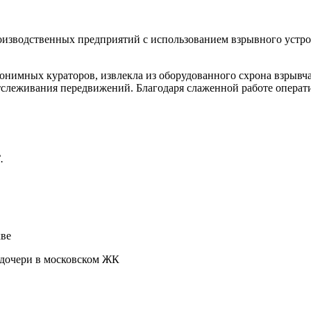
оизводственных предприятий с использованием взрывного устро
онимных кураторов, извлекла из оборудованного схрона взрывча
отслеживания передвижений. Благодаря слаженной работе операти
С.
кве
 дочери в московском ЖК