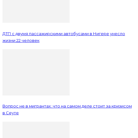
ДТП с двумя пассажирскими автобусами в Нигере унесло
жизни 22 человек
Вопрос не в мигрантах: что на самом деле стоит за кризисом
в Сеуте