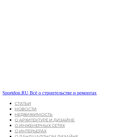
Sportdon.RU
Всё о строительстве и ремонтах
СТАТЬИ
НОВОСТИ
НЕДВИЖИМОСТЬ
О АРХИТЕКТУРЕ И ДИЗАЙНЕ
О ИНЖЕНЕРНЫХ СЕТЯХ
О ИНТЕРЬЕРАХ
О ЛАНДШАФТНОМ ДИЗАЙНЕ