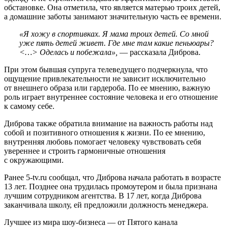
обстановке. Она отметила, что является матерью троих детей,
а домашние заботы занимают значительную часть ее времени.
«Я хожу в спортивках. Я мама троих детей. Со мной
уже пять детей живет. Где мне там какие пеньюары?
<…> Оделась и побежала»,
— рассказала Диброва.
При этом бывшая супруга телеведущего подчеркнула, что
ощущение привлекательности не зависит исключительно
от внешнего образа или гардероба. По ее мнению, важную
роль играет внутреннее состояние человека и его отношение
к самому себе.
Диброва также обратила внимание на важность работы над
собой и позитивного отношения к жизни. По ее мнению,
внутренняя любовь помогает человеку чувствовать себя
увереннее и строить гармоничные отношения
с окружающими.
Ранее 5-tv.ru сообщал, что Диброва начала работать в возрасте
13 лет. Позднее она трудилась промоутером и была признана
лучшим сотрудником агентства. В 17 лет, когда Диброва
заканчивала школу, ей предложили должность менеджера.
Лучшее из мира шоу-бизнеса — от Пятого канала