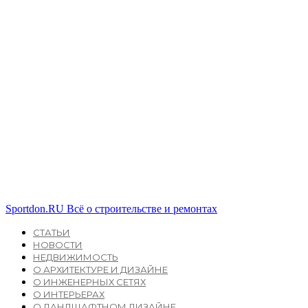
Sportdon.RU
Всё о строительстве и ремонтах
СТАТЬИ
НОВОСТИ
НЕДВИЖИМОСТЬ
О АРХИТЕКТУРЕ И ДИЗАЙНЕ
О ИНЖЕНЕРНЫХ СЕТЯХ
О ИНТЕРЬЕРАХ
О ЛАНДШАФТНОМ ДИЗАЙНЕ