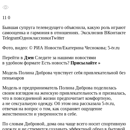
11 0
Бывшая супруга телеведущего объяснила, какую роль играют
самооценка и гармония в отношениях.
Эксклюзив ВКонтакте
TelegramОдноклассникиTwitter
Фото, видео: © РИА Новости/Екатерина Чеснокова; 5-tv.ru
Перейти в
Дзен
Следите за нашими новостями
в удобном формате Есть новость?
Присылайте »
Модель Полина Диброва чувствует себя привлекательной без
пеньюаров
Модель и предприниматель Полина Диброва поделилась
своим взглядом на женскую привлекательность и призналась,
что в повседневной жизни предпочитает комфортную,
а не сексуальную одежду. Об этом она рассказала 5-tv.ru,
отвечая на вопрос о том, как сохраняет ощущение
женственности и уверенности в себе.
По словам Дибровой, дома она чаще всего носит спортивную
одежду и не стремится создавать эффектный образ в бытовой