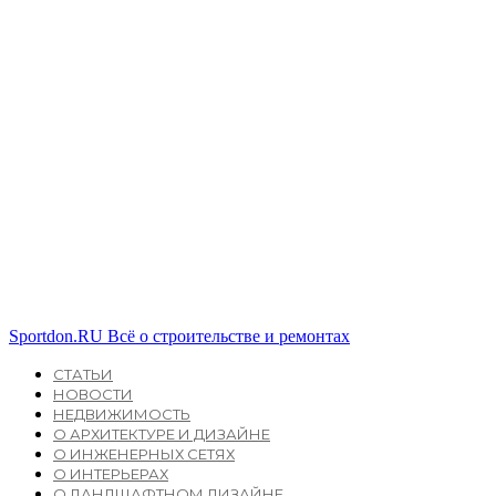
Sportdon.RU
Всё о строительстве и ремонтах
СТАТЬИ
НОВОСТИ
НЕДВИЖИМОСТЬ
О АРХИТЕКТУРЕ И ДИЗАЙНЕ
О ИНЖЕНЕРНЫХ СЕТЯХ
О ИНТЕРЬЕРАХ
О ЛАНДШАФТНОМ ДИЗАЙНЕ