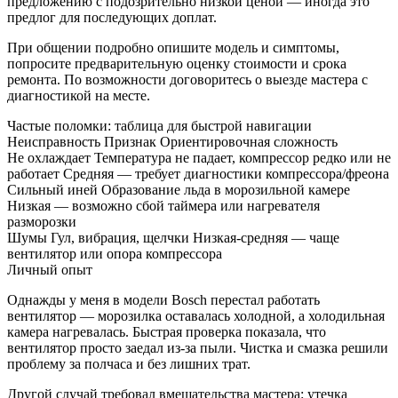
предложению с подозрительно низкой ценой — иногда это
предлог для последующих доплат.
При общении подробно опишите модель и симптомы,
попросите предварительную оценку стоимости и срока
ремонта. По возможности договоритесь о выезде мастера с
диагностикой на месте.
Частые поломки: таблица для быстрой навигации
Неисправность Признак Ориентировочная сложность
Не охлаждает Температура не падает, компрессор редко или не
работает Средняя — требует диагностики компрессора/фреона
Сильный иней Образование льда в морозильной камере
Низкая — возможно сбой таймера или нагревателя
разморозки
Шумы Гул, вибрация, щелчки Низкая-средняя — чаще
вентилятор или опора компрессора
Личный опыт
Однажды у меня в модели Bosch перестал работать
вентилятор — морозилка оставалась холодной, а холодильная
камера нагревалась. Быстрая проверка показала, что
вентилятор просто заедал из-за пыли. Чистка и смазка решили
проблему за полчаса и без лишних трат.
Другой случай требовал вмешательства мастера: утечка