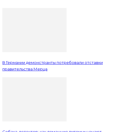
В Германии демонстранты потребовали отставки
правительства Мерца
Собака-детектор: как домашние питомцы узнают