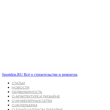
Sportdon.RU
Всё о строительстве и ремонтах
СТАТЬИ
НОВОСТИ
НЕДВИЖИМОСТЬ
О АРХИТЕКТУРЕ И ДИЗАЙНЕ
О ИНЖЕНЕРНЫХ СЕТЯХ
О ИНТЕРЬЕРАХ
О ЛАНДШАФТНОМ ДИЗАЙНЕ