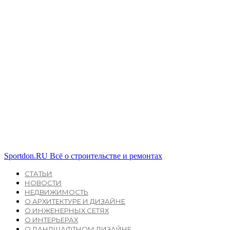
Sportdon.RU
Всё о строительстве и ремонтах
СТАТЬИ
НОВОСТИ
НЕДВИЖИМОСТЬ
О АРХИТЕКТУРЕ И ДИЗАЙНЕ
О ИНЖЕНЕРНЫХ СЕТЯХ
О ИНТЕРЬЕРАХ
О ЛАНДШАФТНОМ ДИЗАЙНЕ