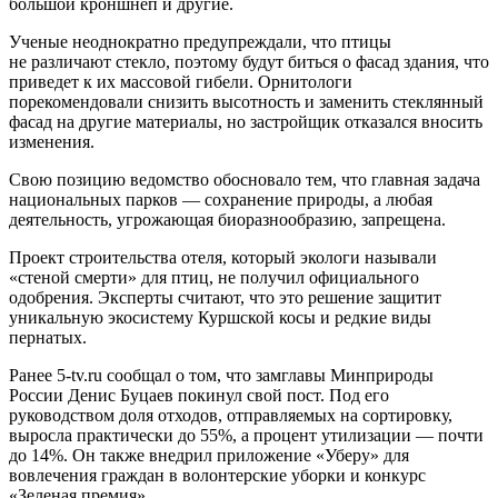
большой кроншнеп и другие.
Ученые неоднократно предупреждали, что птицы
не различают стекло, поэтому будут биться о фасад здания, что
приведет к их массовой гибели. Орнитологи
порекомендовали снизить высотность и заменить стеклянный
фасад на другие материалы, но застройщик отказался вносить
изменения.
Свою позицию ведомство обосновало тем, что главная задача
национальных парков — сохранение природы, а любая
деятельность, угрожающая биоразнообразию, запрещена.
Проект строительства отеля, который экологи называли
«стеной смерти» для птиц, не получил официального
одобрения. Эксперты считают, что это решение защитит
уникальную экосистему Куршской косы и редкие виды
пернатых.
Ранее 5-tv.ru сообщал о том, что замглавы Минприроды
России Денис Буцаев покинул свой пост. Под его
руководством доля отходов, отправляемых на сортировку,
выросла практически до 55%, а процент утилизации — почти
до 14%. Он также внедрил приложение «Уберу» для
вовлечения граждан в волонтерские уборки и конкурс
«Зеленая премия».