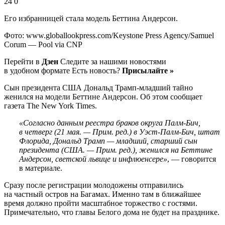
24 0
Его избранницей стала модель Беттина Андерсон.
Фото: www.globallookpress.com/Keystone Press Agency/Samuel
Corum — Pool via CNP
Перейти в
Дзен
Следите за нашими новостями
в удобном формате Есть новость?
Присылайте »
Сын президента США Дональд Трамп-младший тайно
женился на модели Беттине Андерсон. Об этом сообщает
газета The New York Times.
«Согласно данным реестра браков округа Палм-Бич,
в четверг (21 мая. — Прим. ред.) в Уэст-Палм-Бич, штат
Флорида, Дональд Трамп — младший, старший сын
президента (США. — Прим. ред.), женился на Беттине
Андерсон, светской львице и инфлюенсере»
, — говорится
в материале.
Сразу после регистрации молодожены отправились
на частный остров на Багамах. Именно там в ближайшее
время должно пройти масштабное торжество с гостями.
Примечательно, что главы Белого дома не будет на празднике.