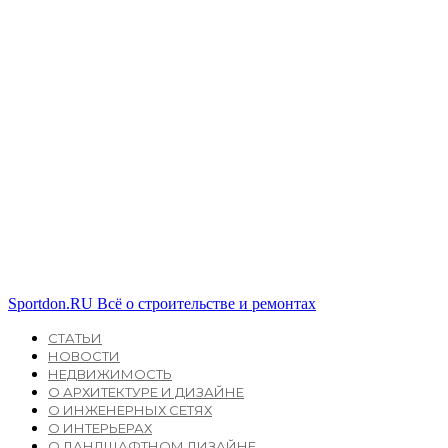
Sportdon.RU
Всё о строительстве и ремонтах
СТАТЬИ
НОВОСТИ
НЕДВИЖИМОСТЬ
О АРХИТЕКТУРЕ И ДИЗАЙНЕ
О ИНЖЕНЕРНЫХ СЕТЯХ
О ИНТЕРЬЕРАХ
О ЛАНДШАФТНОМ ДИЗАЙНЕ