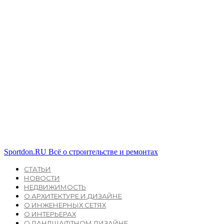
Sportdon.RU
Всё о строительстве и ремонтах
СТАТЬИ
НОВОСТИ
НЕДВИЖИМОСТЬ
О АРХИТЕКТУРЕ И ДИЗАЙНЕ
О ИНЖЕНЕРНЫХ СЕТЯХ
О ИНТЕРЬЕРАХ
О ЛАНДШАФТНОМ ДИЗАЙНЕ