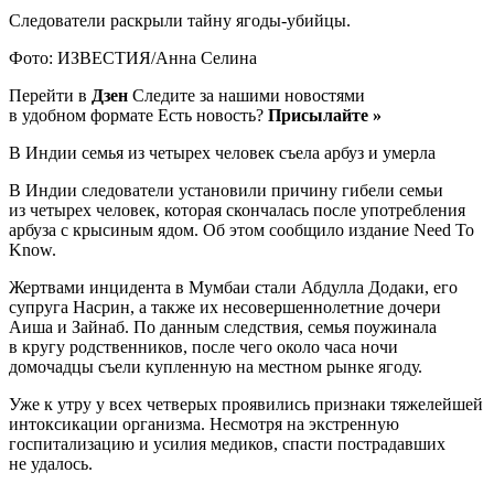
Следователи раскрыли тайну ягоды-убийцы.
Фото: ИЗВЕСТИЯ/Анна Селина
Перейти в
Дзен
Следите за нашими новостями
в удобном формате Есть новость?
Присылайте »
В Индии семья из четырех человек съела арбуз и умерла
В Индии следователи установили причину гибели семьи
из четырех человек, которая скончалась после употребления
арбуза с крысиным ядом. Об этом сообщило издание Need To
Know.
Жертвами инцидента в Мумбаи стали Абдулла Додаки, его
супруга Насрин, а также их несовершеннолетние дочери
Аиша и Зайнаб. По данным следствия, семья поужинала
в кругу родственников, после чего около часа ночи
домочадцы съели купленную на местном рынке ягоду.
Уже к утру у всех четверых проявились признаки тяжелейшей
интоксикации организма. Несмотря на экстренную
госпитализацию и усилия медиков, спасти пострадавших
не удалось.