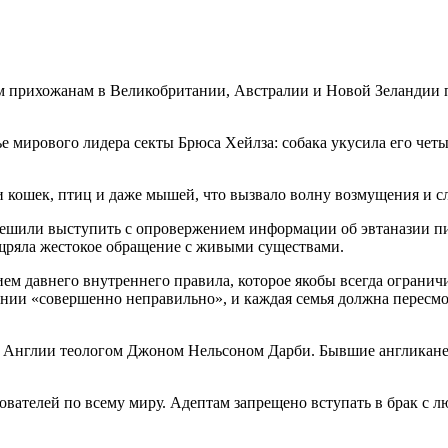
им прихожанам в Великобритании, Австралии и Новой Зеландии 
е мирового лидера секты Брюса Хейлза: собака укусила его четы
 и кошек, птиц и даже мышей, что вызвало волну возмущения и
ешили выступить с опровержением информации об эвтаназии пи
ощряла жестокое обращение с живыми существами.
ием давнего внутреннего правила, которое якобы всегда ограни
ении «совершенно неправильно», и каждая семья должна пересмо
в Англии теологом Джоном Нельсоном Дарби. Бывшие англикане 
ователей по всему миру. Адептам запрещено вступать в брак с 