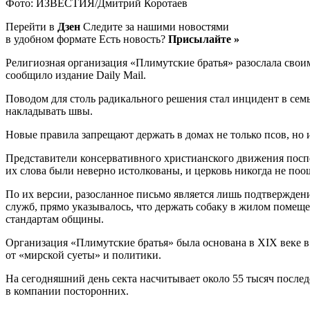
Фото: ИЗВЕСТИЯ/Дмитрий Коротаев
Перейти в
Дзен
Следите за нашими новостями
в удобном формате Есть новость?
Присылайте »
Религиозная организация «Плимутские братья» разослала сво
сообщило издание Daily Mail.
Поводом для столь радикального решения стал инцидент в семь
накладывать швы.
Новые правила запрещают держать в домах не только псов, но
Представители консервативного христианского движения посп
их слова были неверно истолкованы, и церковь никогда не по
По их версии, разосланное письмо является лишь подтвержден
служб, прямо указывалось, что держать собаку в жилом помещ
стандартам общины.
Организация «Плимутские братья» была основана в XIX веке 
от «мирской суеты» и политики.
На сегодняшний день секта насчитывает около 55 тысяч послед
в компании посторонних.