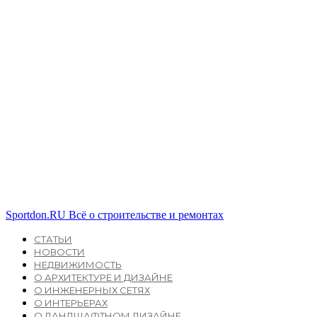
Sportdon.RU
Всё о строительстве и ремонтах
СТАТЬИ
НОВОСТИ
НЕДВИЖИМОСТЬ
О АРХИТЕКТУРЕ И ДИЗАЙНЕ
О ИНЖЕНЕРНЫХ СЕТЯХ
О ИНТЕРЬЕРАХ
О ЛАНДШАФТНОМ ДИЗАЙНЕ