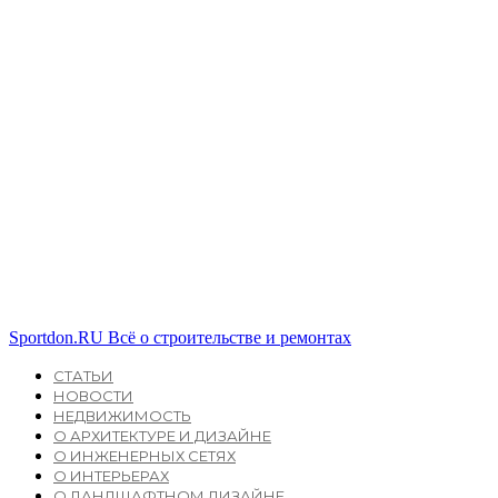
Sportdon.RU
Всё о строительстве и ремонтах
СТАТЬИ
НОВОСТИ
НЕДВИЖИМОСТЬ
О АРХИТЕКТУРЕ И ДИЗАЙНЕ
О ИНЖЕНЕРНЫХ СЕТЯХ
О ИНТЕРЬЕРАХ
О ЛАНДШАФТНОМ ДИЗАЙНЕ