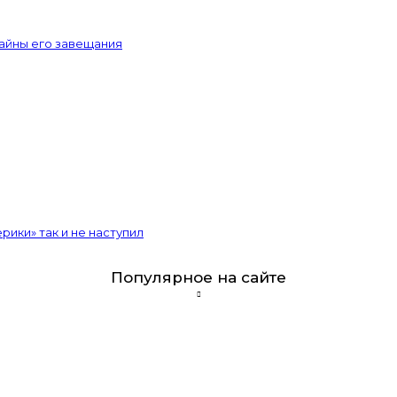
тайны его завещания
рики» так и не наступил
Популярное на сайте