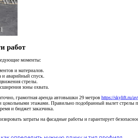
и работ
ледующие моменты:
ментов и материалов.
а и аварийный спуск.
 движения стрелы.
асширения зоны охвата.
таточно, грамотная аренда автовышки 29 метров
https://skylift.ru/a
и цокольными этажами. Правильно подобранный вылет стрелы п
ремя и бюджет заказчика.
ировать затраты на фасадные работы и гарантирует безопасност
как определить нужную длину и тип профиля