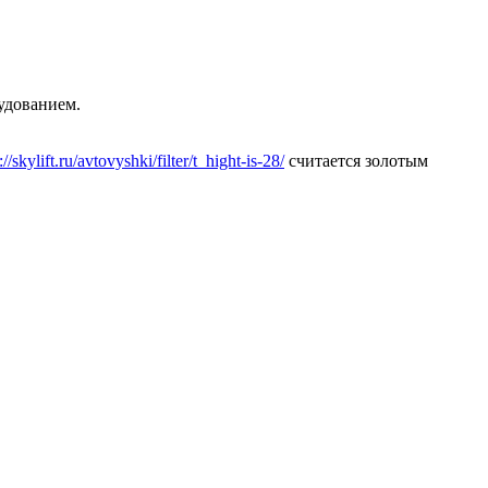
удованием.
://skylift.ru/avtovyshki/filter/t_hight-is-28/
считается золотым