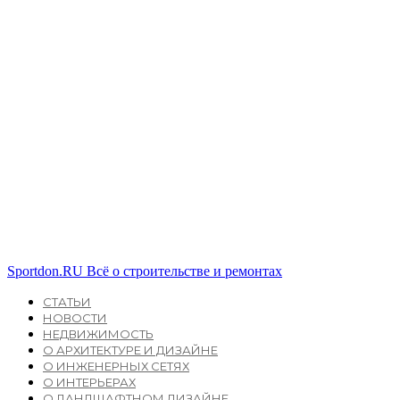
Sportdon.RU
Всё о строительстве и ремонтах
СТАТЬИ
НОВОСТИ
НЕДВИЖИМОСТЬ
О АРХИТЕКТУРЕ И ДИЗАЙНЕ
О ИНЖЕНЕРНЫХ СЕТЯХ
О ИНТЕРЬЕРАХ
О ЛАНДШАФТНОМ ДИЗАЙНЕ