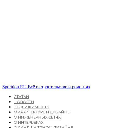
Sportdon.RU
Всё о строительстве и ремонтах
СТАТЬИ
НОВОСТИ
НЕДВИЖИМОСТЬ
О АРХИТЕКТУРЕ И ДИЗАЙНЕ
О ИНЖЕНЕРНЫХ СЕТЯХ
О ИНТЕРЬЕРАХ
О ЛАНДШАФТНОМ ДИЗАЙНЕ