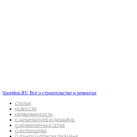
Sportdon.RU
Всё о строительстве и ремонтах
СТАТЬИ
НОВОСТИ
НЕДВИЖИМОСТЬ
О АРХИТЕКТУРЕ И ДИЗАЙНЕ
О ИНЖЕНЕРНЫХ СЕТЯХ
О ИНТЕРЬЕРАХ
О ЛАНДШАФТНОМ ДИЗАЙНЕ