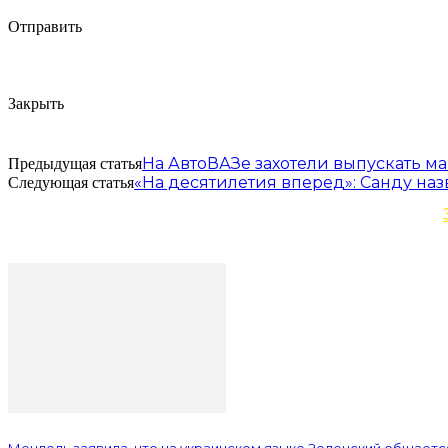
Отправить
Закрыть
На АвтоВАЗе захотели выпускать м
Предыдущая статья
«На десятилетия вперед»: Санду на
Следующая статья
Мендель заявила, что на украинском языке Зеленский общается