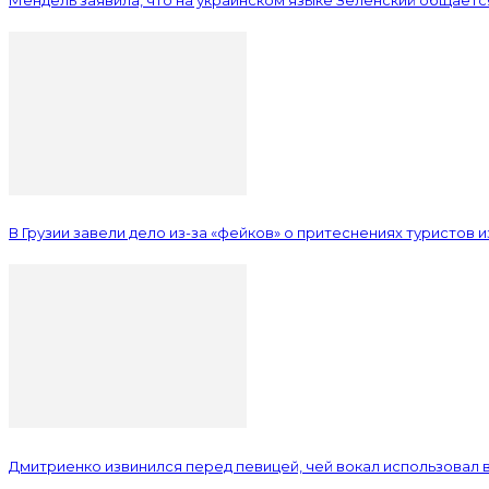
В Грузии завели дело из-за «фейков» о притеснениях туристов 
Дмитриенко извинился перед певицей, чей вокал использовал в