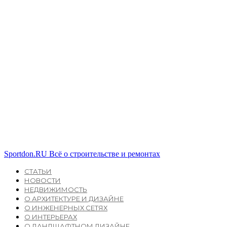
Sportdon.RU
Всё о строительстве и ремонтах
СТАТЬИ
НОВОСТИ
НЕДВИЖИМОСТЬ
О АРХИТЕКТУРЕ И ДИЗАЙНЕ
О ИНЖЕНЕРНЫХ СЕТЯХ
О ИНТЕРЬЕРАХ
О ЛАНДШАФТНОМ ДИЗАЙНЕ