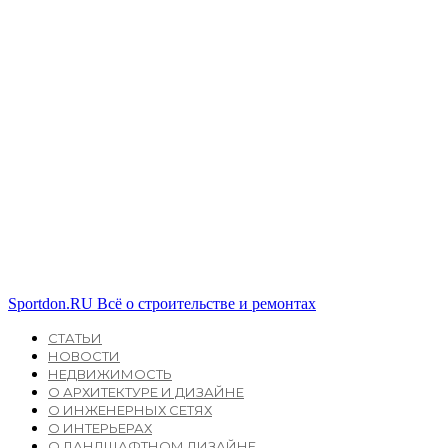
Sportdon.RU
Всё о строительстве и ремонтах
СТАТЬИ
НОВОСТИ
НЕДВИЖИМОСТЬ
О АРХИТЕКТУРЕ И ДИЗАЙНЕ
О ИНЖЕНЕРНЫХ СЕТЯХ
О ИНТЕРЬЕРАХ
О ЛАНДШАФТНОМ ДИЗАЙНЕ