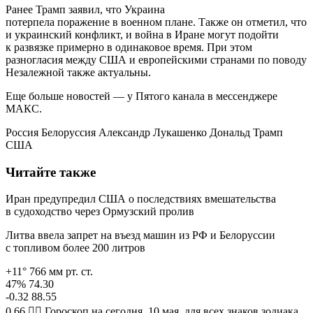
Ранее Трамп заявил, что Украина
потерпела поражение в военном плане. Также он отметил, что
и украинский конфликт, и война в Иране могут подойти
к развязке примерно в одинаковое время. При этом
разногласия между США и европейскими странами по поводу
Незалежной также актуальны.
Еще больше новостей — у Пятого канала в мессенджере
МАКС.
Россия Белоруссия Александр Лукашенко Дональд Трамп
США
Читайте также
Иран предупредил США о последствиях вмешательства
в судоходство через Ормузский пролив
Литва ввела запрет на въезд машин из РФ и Белоруссии
с топливом более 200 литров
+11° 766 мм рт. ст.
47% 74.30
-0.32 88.55
0.66 🧙‍♀ Гороскоп на сегодня, 10 мая, для всех знаков зодиака