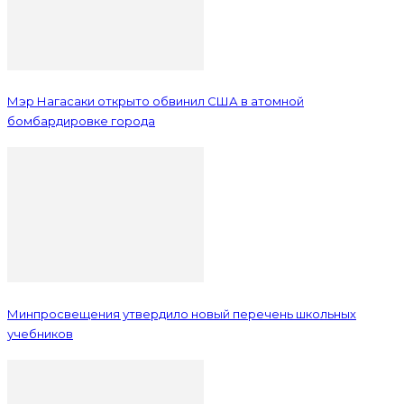
Мэр Нагасаки открыто обвинил США в атомной
бомбардировке города
Минпросвещения утвердило новый перечень школьных
учебников