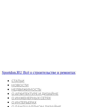
Sportdon.RU
Всё о строительстве и ремонтах
СТАТЬИ
НОВОСТИ
НЕДВИЖИМОСТЬ
О АРХИТЕКТУРЕ И ДИЗАЙНЕ
О ИНЖЕНЕРНЫХ СЕТЯХ
О ИНТЕРЬЕРАХ
О ЛАНДШАФТНОМ ДИЗАЙНЕ