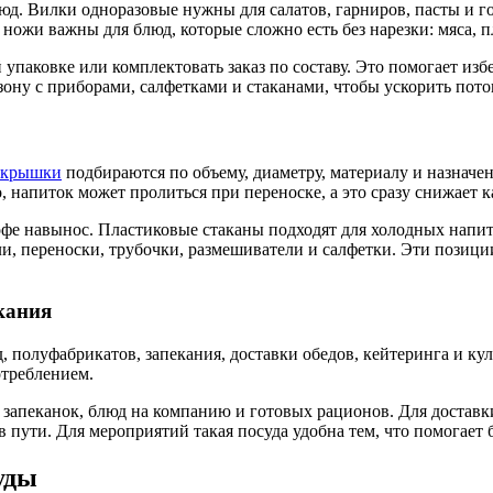
д. Вилки одноразовые нужны для салатов, гарниров, пасты и г
ожи важны для блюд, которые сложно есть без нарезки: мяса, п
упаковке или комплектовать заказ по составу. Это помогает изб
ну с приборами, салфетками и стаканами, чтобы ускорить поток
 крышки
подбираются по объему, диаметру, материалу и назначен
 напиток может пролиться при переноске, а это сразу снижает ка
фе навынос. Пластиковые стаканы подходят для холодных напитк
и, переноски, трубочки, размешиватели и салфетки. Эти позици
кания
полуфабрикатов, запекания, доставки обедов, кейтеринга и кул
отреблением.
 запеканок, блюд на компанию и готовых рационов. Для доста
 пути. Для мероприятий такая посуда удобна тем, что помогает 
уды