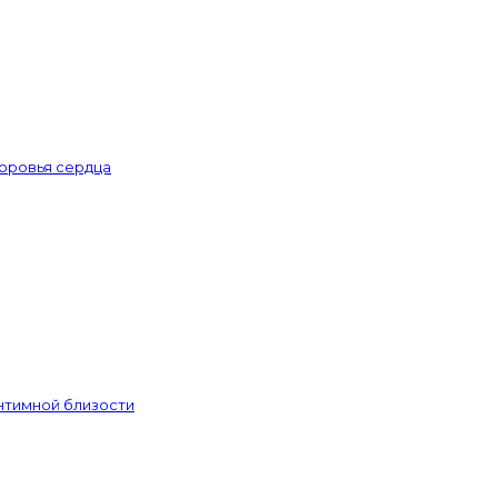
доровья сердца
интимной близости