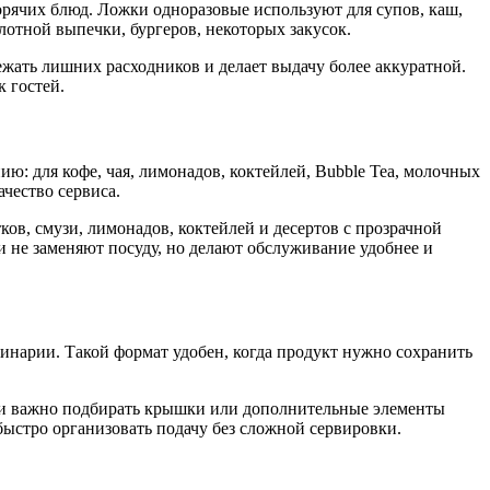
орячих блюд. Ложки одноразовые используют для супов, каш,
лотной выпечки, бургеров, некоторых закусок.
ежать лишних расходников и делает выдачу более аккуратной.
 гостей.
ию: для кофе, чая, лимонадов, коктейлей, Bubble Tea, молочных
чество сервиса.
ов, смузи, лимонадов, коктейлей и десертов с прозрачной
и не заменяют посуду, но делают обслуживание удобнее и
инарии. Такой формат удобен, когда продукт нужно сохранить
вки важно подбирать крышки или дополнительные элементы
быстро организовать подачу без сложной сервировки.