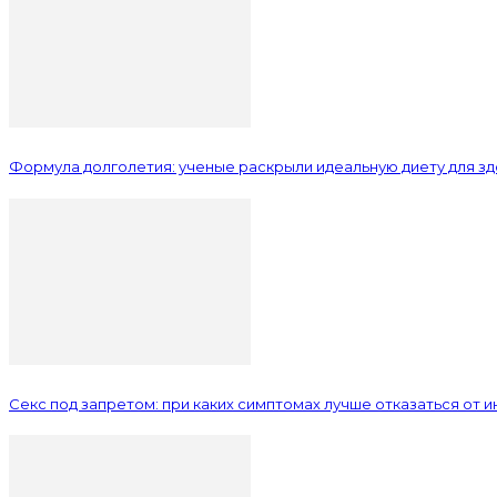
Формула долголетия: ученые раскрыли идеальную диету для з
Секс под запретом: при каких симптомах лучше отказаться от 