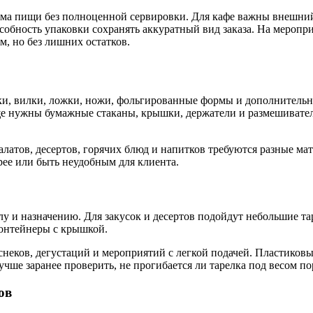
иема пищи без полноценной сервировки. Для кафе важны внешний
собность упаковки сохранять аккуратный вид заказа. На меропри
, но без лишних остатков.
ки, вилки, ложки, ножи, фольгированные формы и дополнительн
 нужны бумажные стаканы, крышки, держатели и размешиватели
салатов, десертов, горячих блюд и напитков требуются разные м
рее или быть неудобным для клиента.
лу и назначению. Для закусок и десертов подойдут небольшие т
контейнеры с крышкой.
неков, дегустаций и мероприятий с легкой подачей. Пластиковы
ше заранее проверить, не прогибается ли тарелка под весом по
ов