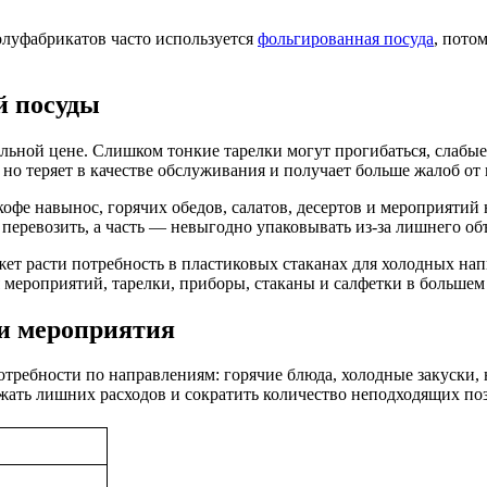
полуфабрикатов часто используется
фольгированная посуда
, пото
й посуды
ьной цене. Слишком тонкие тарелки могут прогибаться, слабы
, но теряет в качестве обслуживания и получает больше жалоб от
офе навынос, горячих обедов, салатов, десертов и мероприятий
о перевозить, а часть — невыгодно упаковывать из-за лишнего об
ет расти потребность в пластиковых стаканах для холодных нап
 мероприятий, тарелки, приборы, стаканы и салфетки в большем 
 и мероприятия
требности по направлениям: горячие блюда, холодные закуски, н
жать лишних расходов и сократить количество неподходящих поз