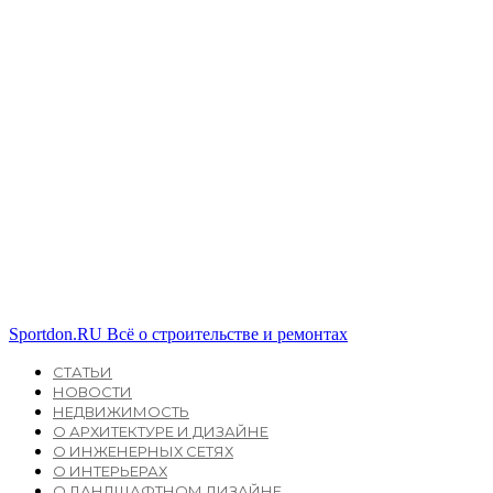
Sportdon.RU
Всё о строительстве и ремонтах
СТАТЬИ
НОВОСТИ
НЕДВИЖИМОСТЬ
О АРХИТЕКТУРЕ И ДИЗАЙНЕ
О ИНЖЕНЕРНЫХ СЕТЯХ
О ИНТЕРЬЕРАХ
О ЛАНДШАФТНОМ ДИЗАЙНЕ