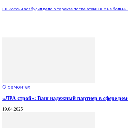
СК России возбудил дело о теракте после атаки ВСУ на больни
О ремонтах
«ЛРА строй»: Ваш надежный партнер в сфере рем
19.04.2025