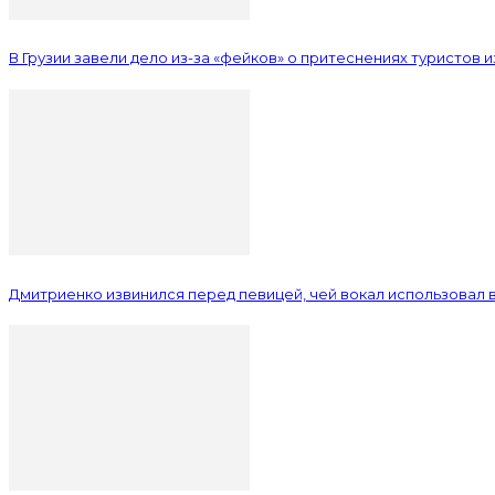
В Грузии завели дело из-за «фейков» о притеснениях туристов 
Дмитриенко извинился перед певицей, чей вокал использовал в