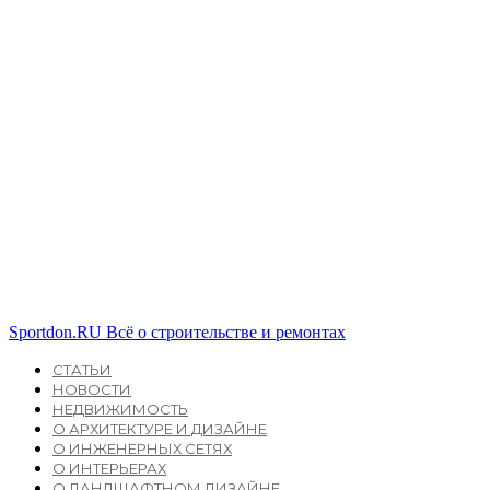
Sportdon.RU
Всё о строительстве и ремонтах
СТАТЬИ
НОВОСТИ
НЕДВИЖИМОСТЬ
О АРХИТЕКТУРЕ И ДИЗАЙНЕ
О ИНЖЕНЕРНЫХ СЕТЯХ
О ИНТЕРЬЕРАХ
О ЛАНДШАФТНОМ ДИЗАЙНЕ