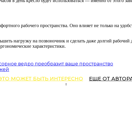
 часов в день кресло будет использоваться — именно от этого з
ортного рабочего пространства. Оно влияет не только на удобст
шить нагрузку на позвоночник и сделать даже долгий рабочий д
эргономические характеристики.
сорное ведро преобразит ваше пространство
ожей
ЭТО МОЖЕТ БЫТЬ ИНТЕРЕСНО
ЕЩЕ ОТ АВТОР