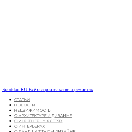
Sportdon.RU
Всё о строительстве и ремонтах
СТАТЬИ
НОВОСТИ
НЕДВИЖИМОСТЬ
О АРХИТЕКТУРЕ И ДИЗАЙНЕ
О ИНЖЕНЕРНЫХ СЕТЯХ
О ИНТЕРЬЕРАХ
О ЛАНДШАФТНОМ ДИЗАЙНЕ