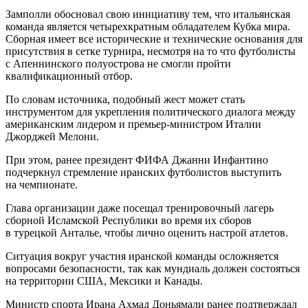
Замполли обосновал свою инициативу тем, что итальянская
команда является четырехкратным обладателем Кубка мира.
Сборная имеет все исторические и технические основания для
присутствия в сетке турнира, несмотря на то что футболисты
с Апеннинского полуострова не смогли пройти
квалификационный отбор.
По словам источника, подобный жест может стать
инструментом для укрепления политического диалога между
американским лидером и премьер-министром Италии
Джорджей Мелони.
При этом, ранее президент ФИФА Джанни Инфантино
подчеркнул стремление иранских футболистов выступить
на чемпионате.
Глава организации даже посещал тренировочный лагерь
сборной Исламской Республики во время их сборов
в турецкой Анталье, чтобы лично оценить настрой атлетов.
Ситуация вокруг участия иранской команды осложняется
вопросами безопасности, так как мундиаль должен состояться
на территории США, Мексики и Канады.
Министр спорта Ирана Ахмад Доньямали ранее подтверждал