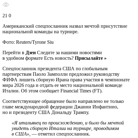
21 0
Американский спецпосланник назвал мечтой присутствие
национальной команды на турнире.
Фото: Reuters/Tyrone Siu
Перейти в
Дзен
Следите за нашими новостями
в удобном формате Есть новость?
Присылайте »
Спецпосланник президента США по глобальным
партнерствам Паоло Замполли предложил руководству
ФИФА лишить сборную Ирана права участия в чемпионате
мира 2026 года и отдать ее место национальной команде
Италии. Об этом сообщает Financial Times (FT).
Соответствующее обращение было направлено не только
главе международной федерации Джанни Инфантино,
но и президенту США Дональду Трампу.
«Я итальянец по происхождению, и было бы мечтой
увидеть сборную Италии на турнире, проводимом
в США»,
— отметил спецпосланник.