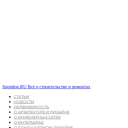
Sportdon.RU
Всё о строительстве и ремонтах
СТАТЬИ
НОВОСТИ
НЕДВИЖИМОСТЬ
О АРХИТЕКТУРЕ И ДИЗАЙНЕ
О ИНЖЕНЕРНЫХ СЕТЯХ
О ИНТЕРЬЕРАХ
О ЛАНДШАФТНОМ ДИЗАЙНЕ