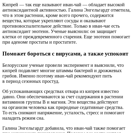
Кипрей — так еще называют иван-чай — обладает высокой
антиоксидантной активностью. Галина Энгельгардт отметила,
что в этом растении, кроме всего прочего, содержится
вещества, которые укрепляют сосуды и оказывают
противовоспалительное действие. Только в иван-чае есть
антиоксидант энотеин. Ученые выяснили: он защищает
клетки от преждевременного старения. Еще энотеин помогает
при аденоме простаты и простатите.
Поможет бороться с вирусами, а также успокоит
Белорусские ученые провели эксперимент и выяснили, что
кипрей подавляет многие штаммы бактерий и дрожжевых
грибов. Именно поэтому иван-чай рекомендуют пить
в период сезонных простуд.
Об успокаивающих средствах отвара из кипрея известно
давно. Они обеспечиваются за счет содержания в растении
витаминов группы B и магния. Эти вещества действуют
на организм человека как природные седативные средства.
То есть снимают напряжение, усталость, стресс и помогают
наладить режим сна.
Галина Энгельгардт добавила, что иван-чай также помогает