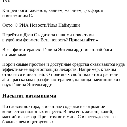
15 0
Кипрей богат железом, калием, магнием, фосфором
и витамином С.
Фото: © РИА Новости/Илья Наймушин
Перейти в
Дзен
Следите за нашими новостями
в удобном формате Есть новость?
Присылайте »
Врач-физиотерапевт Галина Энгельгардт: иван-чай богат
витаминами
Порой самые простые и доступные средства оказываются куда
эффективнее дорогостоящих лекарств. Например, к таким
относится и иван-чай. О полезных свойствах этого растения
aif.ru рассказала врач-физиотерапевт, кандидат медицинских
наук Галина Энгельгардт.
Насытит витаминами
По словам доктора, в иван-чае содержится огромное
количество полезных веществ. В нем есть железо, калий,
магний и фосфор. При этом витамина С в шесть-десять раз
больше, чем в цитрусовых.