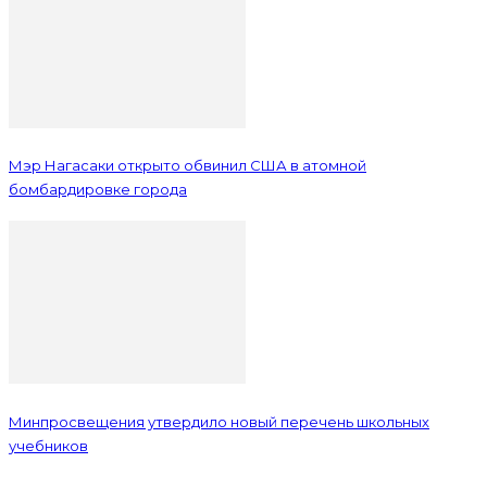
Мэр Нагасаки открыто обвинил США в атомной
бомбардировке города
Минпросвещения утвердило новый перечень школьных
учебников