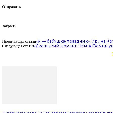
Отправить
Закрыть
«Я — бабушка-праздник»: Ирина Кр
Предыдущая статья
«Скользкий момент»: Митя Фомин уп
Следующая статья
«Будет жестокая война»: друг пропавшего Усольцева раскрыл 