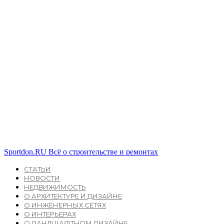
Sportdon.RU
Всё о строительстве и ремонтах
СТАТЬИ
НОВОСТИ
НЕДВИЖИМОСТЬ
О АРХИТЕКТУРЕ И ДИЗАЙНЕ
О ИНЖЕНЕРНЫХ СЕТЯХ
О ИНТЕРЬЕРАХ
О ЛАНДШАФТНОМ ДИЗАЙНЕ