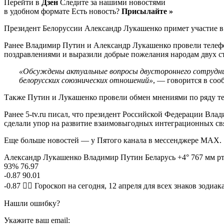
Перейти в
Дзен
Следите за нашими новостями
в удобном формате Есть новость?
Присылайте »
Президент Белоруссии Александр Лукашенко примет участие в 
Ранее Владимир Путин и Александр Лукашенко провели телеф
поздравлениями и выразили добрые пожелания народам двух с
«Обсуждены актуальные вопросы двустороннего сотруднич
белорусских союзнических отношений»
, — говорится в со
Также Путин и Лукашенко провели обмен мнениями по ряду т
Ранее 5-tv.ru писал, что президент Российской Федерации Вл
сделали упор на развитие взаимовыгодных интеграционных св
Еще больше новостей — у Пятого канала в мессенджере MAX.
Александр Лукашенко Владимир Путин Беларусь +4° 767 мм рт.
93% 76.97
-0.87 90.01
-0.87 🧙‍♀ Гороскоп на сегодня, 12 апреля для всех знаков зодиак
Нашли ошибку?
Укажите ваш email: