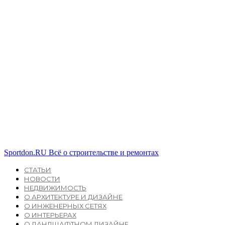
Sportdon.RU
Всё о строительстве и ремонтах
СТАТЬИ
НОВОСТИ
НЕДВИЖИМОСТЬ
О АРХИТЕКТУРЕ И ДИЗАЙНЕ
О ИНЖЕНЕРНЫХ СЕТЯХ
О ИНТЕРЬЕРАХ
О ЛАНДШАФТНОМ ДИЗАЙНЕ