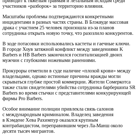
приводит к тяжелым травмам и летальным исходам среди
участников «разборок» за территорию влияния.
Масштабы проблемы подтверждаются конкретными
инцидентами в разных частях страны. В Блэквуде массовая
драка с участием 25 человек произошла из-за планов
сотрудника открыть новую точку, что разозлило конкурентов.
В ходе потасовки использовались кастеты и гаечные ключи.
В городе Хоув затяжной конфликт между заведениями K
Barbers и HB Barbers закончился госпитализацией двоих
мужчин с глубокими ножевыми ранениями.
Прокуроры отметили в суде наличие «плохой крови» между
владельцами, однако истинные причины вражды могли
скрываться глубже простой коммерции. Жители Сомеркотса
также стали свидетелями убийства сотрудника барбершопа SR
Barbers во время стычки с представителями конкурирующей
фирмы Pro Barbers.
Особое внимание полиции привлекла связь салонов
с международным криминалом. Владелец заведения
в Кэмдене Хева Рахимпур оказался крупным
контрабандистом, переправившим через Ла-Манш около
десяти тысяч мигрантов.