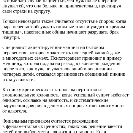
вспоминает случай пациентки, чей муж после операции
внушал ей, что она больше не привлекательна, проецируя
свои страхи на супругу.
Точкой невозврата также считается отсутствие споров: когда
пара перестает обсуждать сложные темы и уходит в «режим
тишины», накопленные обиды начинают разрушать брак
изнутри.
Специалист акцентирует внимание и на бытовом
неравенстве, которое может стать последней каплей даже
в многодетных семьях. Психотерапевт приводит в пример
женщину, которая подала на развод в свой день рождения
после того, как муж, не участвовавший в воспитании
четверых детей, отказался организовать обещанный пикник
из-за усталости.
К списку критических факторов эксперт относит
эмоциональную холодность, когда успешный супруг избегает
близости, ссылаясь на занятость, и систематические
нарушения доверия в денежных вопросах или зависимости
от алкоголя.
Финальным признаком считается расхождение
в фундаментальных ценностях, таких как решение завести
детей или выбор места для жизни в старости. Если