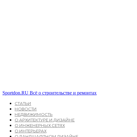
Sportdon.RU
Всё о строительстве и ремонтах
СТАТЬИ
НОВОСТИ
НЕДВИЖИМОСТЬ
О АРХИТЕКТУРЕ И ДИЗАЙНЕ
О ИНЖЕНЕРНЫХ СЕТЯХ
О ИНТЕРЬЕРАХ
О ЛАНДШАФТНОМ ДИЗАЙНЕ