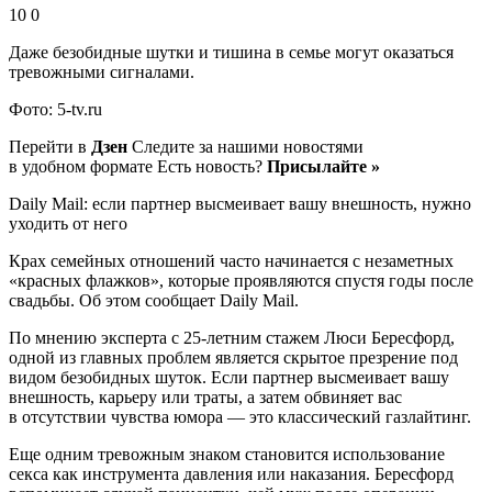
10 0
Даже безобидные шутки и тишина в семье могут оказаться
тревожными сигналами.
Фото: 5-tv.ru
Перейти в
Дзен
Следите за нашими новостями
в удобном формате Есть новость?
Присылайте »
Daily Mail: если партнер высмеивает вашу внешность, нужно
уходить от него
Крах семейных отношений часто начинается с незаметных
«красных флажков», которые проявляются спустя годы после
свадьбы. Об этом сообщает Daily Mail.
По мнению эксперта с 25-летним стажем Люси Бересфорд,
одной из главных проблем является скрытое презрение под
видом безобидных шуток. Если партнер высмеивает вашу
внешность, карьеру или траты, а затем обвиняет вас
в отсутствии чувства юмора — это классический газлайтинг.
Еще одним тревожным знаком становится использование
секса как инструмента давления или наказания. Бересфорд