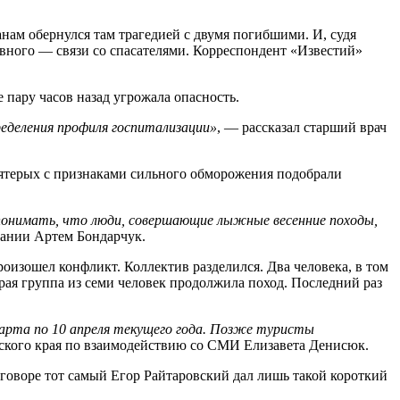
нам обернулся там трагедией с двумя погибшими. И, судя
авного — связи со спасателями. Корреспондент «Известий»
пару часов назад угрожала опасность.
ределения профиля госпитализации»
, — рассказал старший врач
 Пятерых с признаками сильного обморожения подобрали
 понимать, что люди, совершающие лыжные весенние походы,
пании Артем Бондарчук.
оизошел конфликт. Коллектив разделился. Два человека, в том
ая группа из семи человек продолжила поход. Последний раз
марта по 10 апреля текущего года. Позже туристы
кого края по взаимодействию со СМИ Елизавета Денисюк.
говоре тот самый Егор Райтаровский дал лишь такой короткий