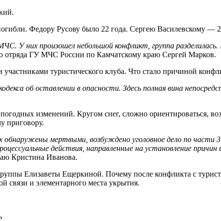
кий.
погибли. Федору Русову было 22 года. Сергею Василевскому — 2
ЧС. У них произошел небольшой конфликт, группа разделилась. В
го отряда ГУ МЧС России по Камчатскому краю Сергей Марков.
 участниками туристического клуба. Что стало причиной конфли
декса об оставлении в опасности. Здесь полная вина непосредс
погодных изменений. Кругом снег, сложно ориентироваться, воз
му приговору.
х обнаружены мертвыми, возбуждено уголовное дело по части 3 
роцессуальные действия, направленные на установление причин
аю Кристина Иванова.
группы Елизаветы Ещеркиной. Почему после конфликта с туриста
ой связи и элементарного места укрытия.
ь