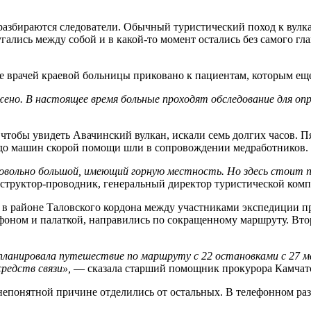
разбираются следователи. Обычный туристический поход к вулка
гались между собой и в какой-то момент остались без самого гл
е врачей краевой больницы приковано к пациентам, которым еще 
ено. В настоящее время больные проходят обследование для оп
, чтобы увидеть Авачинский вулкан, искали семь долгих часов.
и до машин скорой помощи шли в сопровождении медработников.
довольно большой, имеющий горную местность. Но здесь стоит
труктор-проводник, генеральный директор туристической ком
я в районе Таловского кордона между участниками экспедиции пр
фоном и палаткой, направились по сокращенному маршруту. Втор
 планировала путешествие по маршруту с 22 остановками с 27 
средств связи»,
— сказала старший помощник прокурора Камчатс
непонятной причине отделились от остальных. В телефонном раз