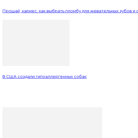
Прощай, кариес: как выбрать пломбу для жевательных зубов и 
В США создали гипоаллергенных собак