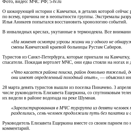
Фото, видео: МЧС РФ; 5-tv.ru
О шокирующей истории с Камчатки, в деталях которой сейчас 
по всему, причина не в неопытности группы. Экстремалы разру
Илья Аникеев попытался восстановить хронологию событий.
В инвалидных креслах, укутанные в термоодеяла. Все внимани
«На момент осмотра угрозы жизни ни у одного не обнаруж
смены Камчатской краевой больницы Рустам Сабиров.
Туристов из Санкт-Петербурга, которые приехали на Камчатку
спасатели. Покидая вертолет МЧС, они едва стояли на ногах 
«Что касается района поиска, район довольно тяжелый, 
они имеют определенный походный опыт»,
— объяснил инс
28 марта девять туристов вышли из поселка Пиначево. 3 апрел
числе руководитель Елизавета Ещеркина, со спутниковым теле
их видели в районе водопада на реке Шумная.
«Зарегистрированная в МЧС тургруппа из девяти человек
разделились, семь человек продолжили путь без палатки и 
Руководитель Елизавета Ещеркина вместе со своим парнем по 
комментарий.