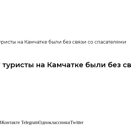
уристы на Камчатке были без связи со спасателями
 туристы на Камчатке были без с
ВКонтакте TelegramОдноклассникиTwitter