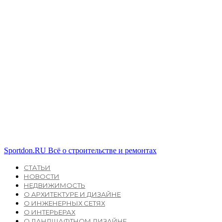
Sportdon.RU
Всё о строительстве и ремонтах
СТАТЬИ
НОВОСТИ
НЕДВИЖИМОСТЬ
О АРХИТЕКТУРЕ И ДИЗАЙНЕ
О ИНЖЕНЕРНЫХ СЕТЯХ
О ИНТЕРЬЕРАХ
О ЛАНДШАФТНОМ ДИЗАЙНЕ