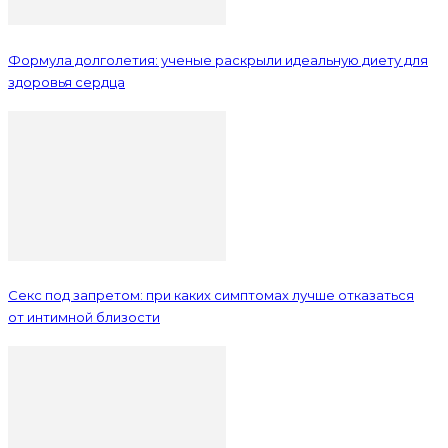
Формула долголетия: ученые раскрыли идеальную диету для
здоровья сердца
Секс под запретом: при каких симптомах лучше отказаться
от интимной близости