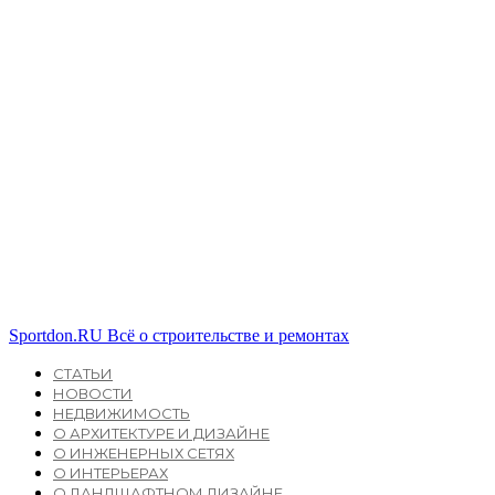
Sportdon.RU
Всё о строительстве и ремонтах
СТАТЬИ
НОВОСТИ
НЕДВИЖИМОСТЬ
О АРХИТЕКТУРЕ И ДИЗАЙНЕ
О ИНЖЕНЕРНЫХ СЕТЯХ
О ИНТЕРЬЕРАХ
О ЛАНДШАФТНОМ ДИЗАЙНЕ