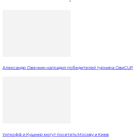
Александр Овечкин наградил победителей турнира ОвиCUP
Уиткофф и Кушнер могут посетить Москву и Киев