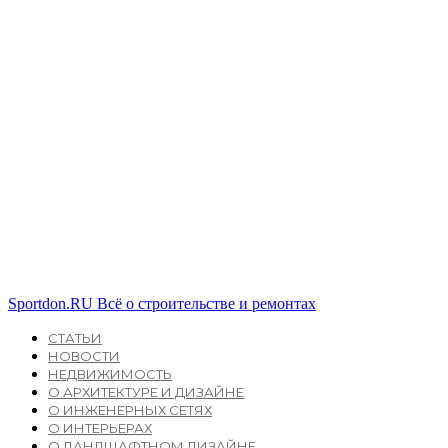
Sportdon.RU
Всё о строительстве и ремонтах
СТАТЬИ
НОВОСТИ
НЕДВИЖИМОСТЬ
О АРХИТЕКТУРЕ И ДИЗАЙНЕ
О ИНЖЕНЕРНЫХ СЕТЯХ
О ИНТЕРЬЕРАХ
О ЛАНДШАФТНОМ ДИЗАЙНЕ