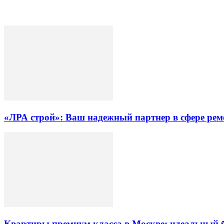
«ЛРА строй»: Ваш надежный партнер в сфере ре
Квартиры премиум класса в Москве: идеальный 