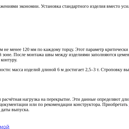
ажениями экономии. Установка стандартного изделия вместо ус
 не менее 120 мм по каждому торцу. Этот параметр критически
ой зоне. После монтажа швы между изделиями заполняются цеме
контуру.
ости: масса изделий длиной 6 м достигает 2,5–3 т. Строповку 
 расчётная нагрузка на перекрытие. Эти данные определяют дл
 документации или по рекомендации конструктора. Приобретать
и даты выпуска.
имой