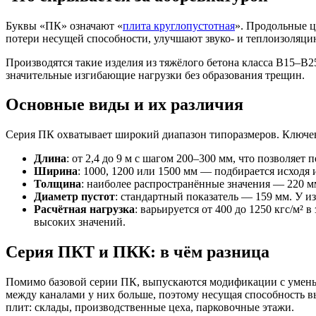
Буквы «ПК» означают «
плита круглопустотная
». Продольные ц
потери несущей способности, улучшают звуко- и теплоизоляц
Производятся такие изделия из тяжёлого бетона класса В15–В
значительные изгибающие нагрузки без образования трещин.
Основные виды и их различия
Серия ПК охватывает широкий диапазон типоразмеров. Ключев
Длина
: от 2,4 до 9 м с шагом 200–300 мм, что позволяе
Ширина
: 1000, 1200 или 1500 мм — подбирается исходя 
Толщина
: наиболее распространённые значения — 220 
Диаметр пустот
: стандартный показатель — 159 мм. У 
Расчётная нагрузка
: варьируется от 400 до 1250 кгс/м²
высоких значений.
Серия ПКТ и ПКК: в чём разница
Помимо базовой серии ПК, выпускаются модификации с умень
между каналами у них больше, поэтому несущая способность в
плит: склады, производственные цеха, парковочные этажи.