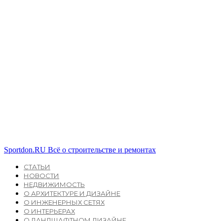
Sportdon.RU
Всё о строительстве и ремонтах
СТАТЬИ
НОВОСТИ
НЕДВИЖИМОСТЬ
О АРХИТЕКТУРЕ И ДИЗАЙНЕ
О ИНЖЕНЕРНЫХ СЕТЯХ
О ИНТЕРЬЕРАХ
О ЛАНДШАФТНОМ ДИЗАЙНЕ