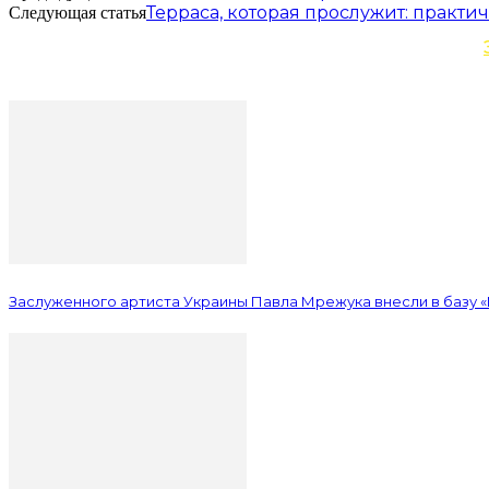
Терраса, которая прослужит: практи
Следующая статья
Заслуженного артиста Украины Павла Мрежука внесли в базу 