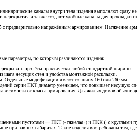
илиндрические каналы внутри тела изделия выполняют сразу не
ию перекрытия, а также создают удобные каналы для прокладки
25 с предварительно напряжённым армированием. Натяжение арм
ые параметры, по которым различаются изделия:
т перекрывать пролёты практически любой стандартной ширины.
из шага несущих стен и удобства монтажной раскладки.
мм. Отдельные модификации имеют толщину 160 или 260 мм.
изделий серии ПКТ диаметр уменьшен, что повышает несущую сп
 в зависимости от класса армирования. Для жилых домов обычно 
шенными пустотами — ПКТ («тяжёлая») и ПКК («с круглыми пу
ыше при равных габаритах. Такие изделия востребованы там, г