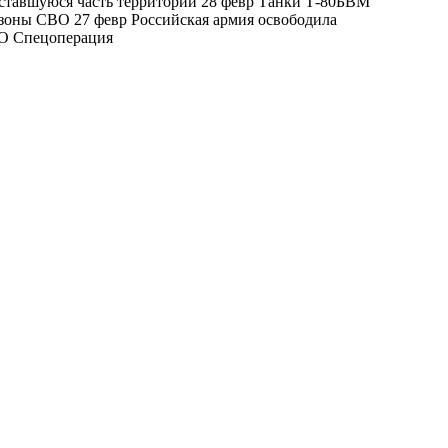
 оставшуюся часть территорий 28 февр Танки Т-80БВМ
зоны СВО 27 февр Российская армия освободила
ВО Спецоперация