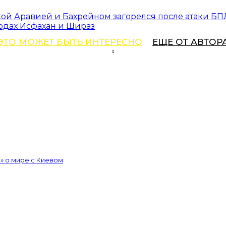
ой Аравией и Бахрейном загорелся после атаки Б
одах Исфахан и Шираз
ЭТО МОЖЕТ БЫТЬ ИНТЕРЕСНО
ЕЩЕ ОТ АВТОР
» о мире с Киевом