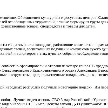
помещениях Объединения культурных и досуговых центров Южн
телей освобожденных территорий, а также формируют грузы для 
 хозяйственные товары, спецсредства и товары для детей.
ты сбора заменили площадки, работавшие возле катков в рамка
дажных свечей, госпитальных подушек и комплектов сухого душ
квичей и волонтеров в этих пунктах собрали необходимые вещи
совместно сформировали и отправили четыре конвоя. В преддв
о Севастопольского Краснознаменного ордена Александра Невско
ные инструменты, продовольственные товары, лекарства, гигие
ой народных республик получили новогодние подарки. Им пере
 сообща. Лучшее видео из зоны СВО 3 мар Российский «Ураган»
е видео из зоны СВО 2 мар Расчеты гаубиц Д-30 уничтожают ВС