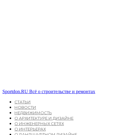
Sportdon.RU
Всё о строительстве и ремонтах
СТАТЬИ
НОВОСТИ
НЕДВИЖИМОСТЬ
О АРХИТЕКТУРЕ И ДИЗАЙНЕ
О ИНЖЕНЕРНЫХ СЕТЯХ
О ИНТЕРЬЕРАХ
О ЛАНДШАФТНОМ ДИЗАЙНЕ