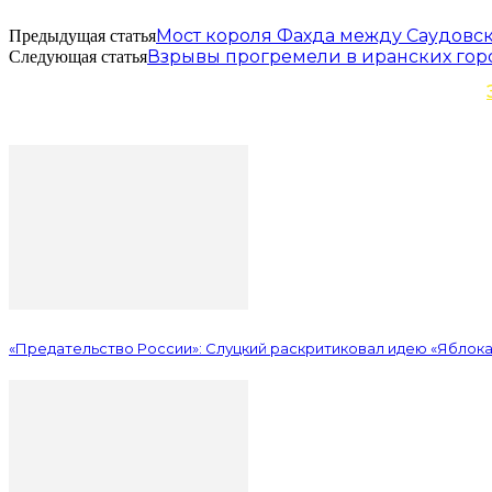
Мост короля Фахда между Саудовск
Предыдущая статья
Взрывы прогремели в иранских гор
Следующая статья
«Предательство России»: Слуцкий раскритиковал идею «Яблока