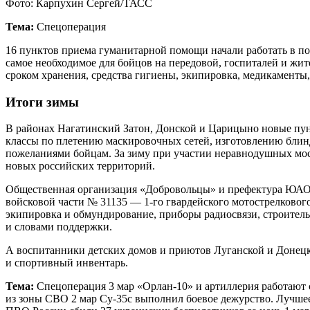
Фото: Карпухин Сергей/ТАСС
Тема:
Спецоперация
16 пунктов приема гуманитарной помощи начали работать в 
самое необходимое для бойцов на передовой, госпиталей и жи
сроком хранения, средства гигиены, экипировка, медикаменты,
Итоги зимы
В районах Нагатинский Затон, Донской и Царицыно новые пунк
классы по плетению маскировочных сетей, изготовлению блин
пожеланиями бойцам. За зиму при участии неравнодушных мос
новых российских территорий.
Общественная организация «Добровольцы» и префектура ЮАО 
войсковой части № 31135 — 1-го гвардейского мотострелковог
экипировка и обмундирование, приборы радиосвязи, строитель
и словами поддержки.
А воспитанники детских домов и приютов Луганской и Донецк
и спортивный инвентарь.
Тема:
Спецоперация 3 мар «Орлан-10» и артиллерия работают
из зоны СВО 2 мар Су-35с выполнил боевое дежурство. Лучше