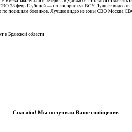
 У Киева закончились резервы: в Донбассе готовятся отвоевать
СВО 28 февр Гаубицей — по «опорнику» ВСУ. Лучшее видео из 
ар по позициям боевиков. Лучшее видео из зоны СВО Москва С
т в Брянской области
Спасибо! Мы получили Ваше сообщение.