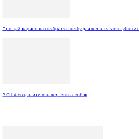
Прощай, кариес: как выбрать пломбу для жевательных зубов и 
В США создали гипоаллергенных собак