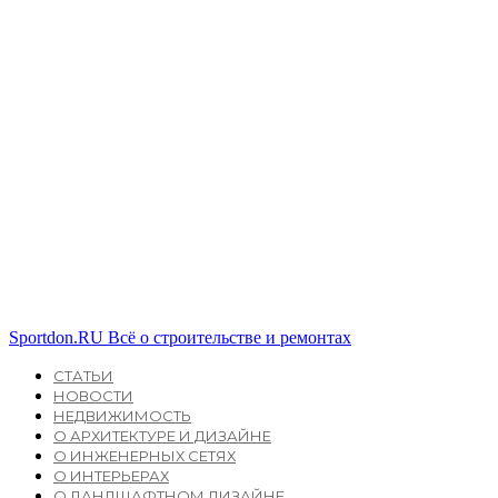
Sportdon.RU
Всё о строительстве и ремонтах
СТАТЬИ
НОВОСТИ
НЕДВИЖИМОСТЬ
О АРХИТЕКТУРЕ И ДИЗАЙНЕ
О ИНЖЕНЕРНЫХ СЕТЯХ
О ИНТЕРЬЕРАХ
О ЛАНДШАФТНОМ ДИЗАЙНЕ