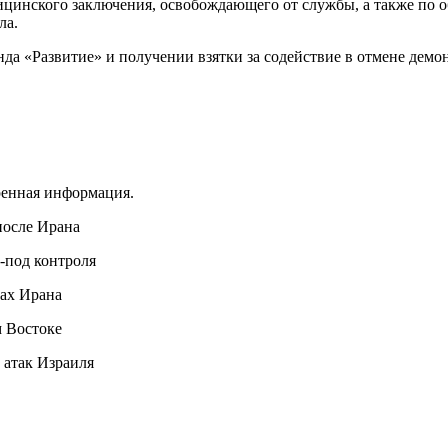
инского заключения, освобождающего от службы, а также по об
ла.
да «Развитие» и получении взятки за содействие в отмене дем
ренная информация.
 после Ирана
-под контроля
нах Ирана
м Востоке
 атак Израиля