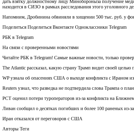
дать взятку должностному лицу Минобороныза получение медиц
находится в СИЗО в рамках расследования этого уголовного де
Напомним, Дробинина обвиняли в хищении 500 тыс. руб. у фон
Поделиться Поделиться Вконтакте Одноклассники Telegram
РБК в Telegram
На связи с проверенными новостями
Читайте РБК в Telegram! Самые важные новости, только прове
The Atlantic рассказал, какую страну Трамп видит своей целью
WP узнала об опасениях США о выходе конфликта с Ираном из
Reuters узнал, что разведка не подтвердила слова Трампа о пла
РСТ оценил потери туроператоров из-за конфликта на Ближне
Ливан сообщил о десятках погибших и более 100 раненых из-за
Иран отказался от переговоров с США
Авторы Теги