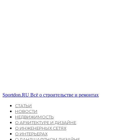
Sportdon.RU
Всё о строительстве и ремонтах
СТАТЬИ
НОВОСТИ
НЕДВИЖИМОСТЬ
О АРХИТЕКТУРЕ И ДИЗАЙНЕ
О ИНЖЕНЕРНЫХ СЕТЯХ
О ИНТЕРЬЕРАХ
О ЛАНДШАФТНОМ ДИЗАЙНЕ