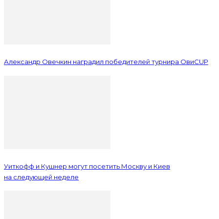
Александр Овечкин наградил победителей турнира ОвиCUP
Уиткофф и Кушнер могут посетить Москву и Киев
на следующей неделе