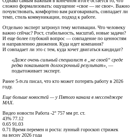
Однако самым важным в конечном итоге остается то, что
сложно формализовать: ощущение «свое — не свое». Важно
почувствовать, комфортно вам разговаривать, совпадает ли
темп, стиль коммуникации, подход к работе.
Отдельно эксперт затронул тему мотивации. Что человеку
важно сейчас? Рост, стабильность, масштаб, новые задачи?
И еще более глубокий вопрос — совпадение по ценностям
и направлению движения. Куда идет компания?
И совпадает ли это с тем, куда хочет двигаться кандидат?
«Даже очень сильный специалист в „не своей“ среде
редко показывает долгосрочный результат»,
—
подытоживает эксперт.
Ранее 5-tv.ru писал, что кто может потерять работу в 2026
году.
Еще больше новостей — у Пятого канала в мессенджере
MAX.
Видео новости Работа -2° 757 мм рт. ст.
43% 77.12
0.65 91.03
0.71 Время перемен и роста: лунный гороскоп стрижек
на весну 2026 года