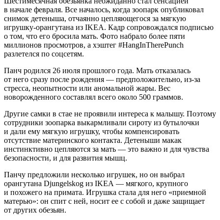
Шестимесячная обезьянка неожиданно стал сенсацией
в начале февраля. Все началось, когда зоопарк опубликовал
снимок детеныша, отчаянно цепляющегося за мягкую
игрушку-орангутана из IKEA. Кадр сопровождался подписью
о том, что его бросила мать. Фото набрало более пяти
миллионов просмотров, а хэштег #HangInTherePunch
разлетелся по соцсетям.
Панч родился 26 июля прошлого года. Мать отказалась
от него сразу после рождения — предположительно, из-за
стресса, неопытности или аномальной жары. Вес
новорожденного составлял всего около 500 граммов.
Другие самки в стае не проявили интереса к малышу. Поэтому
сотрудники зоопарка выкармливали сироту из бутылочки
и дали ему мягкую игрушку, чтобы компенсировать
отсутствие материнского контакта. Детеныши макак
инстинктивно цепляются за мать — это важно и для чувства
безопасности, и для развития мышц.
Панчу предложили несколько игрушек, но он выбрал
орангутана Djungelskog из IKEA — мягкого, крупного
и похожего на примата. Игрушка стала для него «приемной
матерью»: он спит с ней, носит ее с собой и даже защищает
от других обезьян.