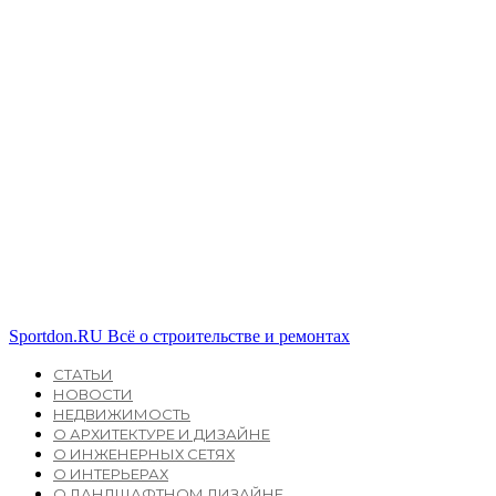
Sportdon.RU
Всё о строительстве и ремонтах
СТАТЬИ
НОВОСТИ
НЕДВИЖИМОСТЬ
О АРХИТЕКТУРЕ И ДИЗАЙНЕ
О ИНЖЕНЕРНЫХ СЕТЯХ
О ИНТЕРЬЕРАХ
О ЛАНДШАФТНОМ ДИЗАЙНЕ