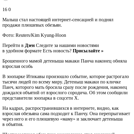
16 0
Малыш стал настоящей интернет-сенсацией и поднял
продажи плюшевых обезьян.
Фото: Reuters/Kim Kyung-Hoon
Перейти в
Дзен
Следите за нашими новостями
в удобном формате Есть новость?
Присылайте »
Брошенного мамой детеныша макаки Панча наконец обняла
взрослая особь
В зоопарке Итикавы произошло событие, которое растрогало
тысячи людей по всему миру. Детеныш макаки по кличке
Панч, которого мать бросила сразу после рождения, наконец
дождался объятий от взрослого сородича. Об этом сообщили
представители зоопарка в соцсети Х.
На кадрах, распространившихся в интернете, видно, как
взрослая обезьяна сама подходит к Панчу. Она перепрыгивает
через него и его плюшевую «маму» и заключает детеныша
в объятия.