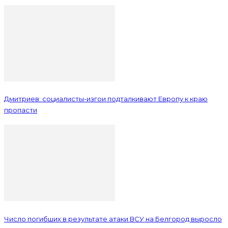
Дмитриев: социалисты-изгои подталкивают Европу к краю
пропасти
Число погибших в результате атаки ВСУ на Белгород выросло