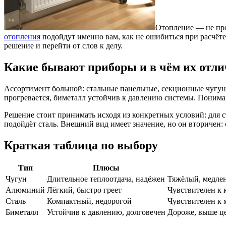
Отопление — не про
отопления
подойдут именно вам, как не ошибиться при расчёт
решение и перейти от слов к делу.
Какие бывают приборы и в чём их отли
Ассортимент большой: стальные панельные, секционные чугун
прогревается, биметалл устойчив к давлению системы. Пониман
Решение стоит принимать исходя из конкретных условий: для
подойдёт сталь. Внешний вид имеет значение, но он вторичен: 
Краткая таблица по выбору
Тип
Плюсы
Чугун
Длительное теплоотдача, надёжен
Тяжёлый, медлен
Алюминий
Лёгкий, быстро греет
Чувствителен к 
Сталь
Компактный, недорогой
Чувствителен к
Биметалл
Устойчив к давлению, долговечен
Дороже, выше ц