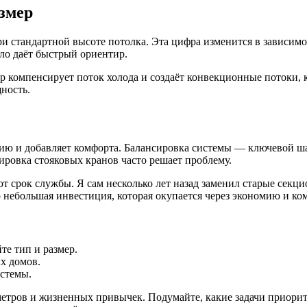
змер
и стандартной высоте потолка. Эта цифра изменится в зависимос
ило даёт быстрый ориентир.
 компенсирует поток холода и создаёт конвекционные потоки, 
ность.
ию и добавляет комфорта. Балансировка системы — ключевой шаг
ировка стояковых кранов часто решает проблему.
т срок службы. Я сам несколько лет назад заменил старые секци
о небольшая инвестиция, которая окупается через экономию и ко
те тип и размер.
х домов.
истемы.
тров и жизненных привычек. Подумайте, какие задачи приорите