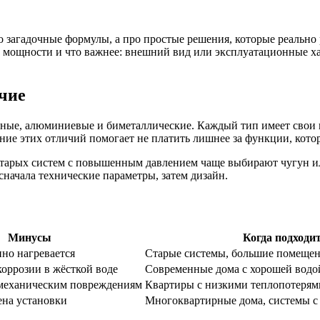
 загадочные формулы, а про простые решения, которые реально 
е мощности и что важнее: внешний вид или эксплуатационные ха
чие
ные, алюминиевые и биметаллические. Каждый тип имеет свои 
ие этих отличий помогает не платить лишнее за функции, котор
 старых систем с повышенным давлением чаще выбирают чугун ил
сначала технические параметры, затем дизайн.
Минусы
Когда подходи
но нагревается
Старые системы, большие помеще
коррозии в жёсткой воде
Современные дома с хорошей водо
 механическим повреждениям
Квартиры с низкими теплопотерям
ена установки
Многоквартирные дома, системы с