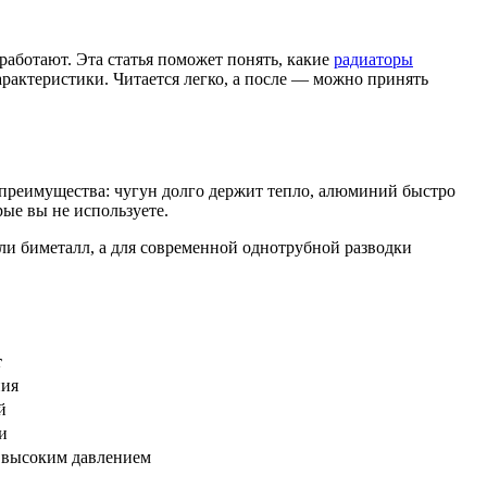
работают. Эта статья поможет понять, какие
радиаторы
рактеристики. Читается легко, а после — можно принять
преимущества: чугун долго держит тепло, алюминий быстро
ые вы не используете.
и биметалл, а для современной однотрубной разводки
т
ния
й
и
 высоким давлением