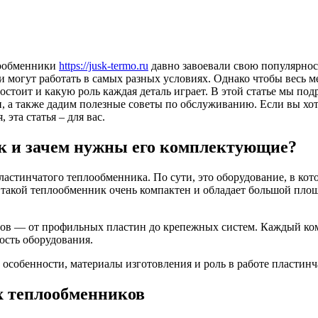
лообменники
https://jusk-termo.ru
давно завоевали свою популярно
и могут работать в самых разных условиях. Однако чтобы весь 
остоит и какую роль каждая деталь играет. В этой статье мы п
, а также дадим полезные советы по обслуживанию. Если вы хот
эта статья – для вас.
к и зачем нужны его комплектующие?
астинчатого теплообменника. По сути, это оборудование, в кот
 такой теплообменник очень компактен и обладает большой пло
ентов — от профильных пластин до крепежных систем. Каждый к
ость оборудования.
собенности, материалы изготовления и роль в работе пластинч
 теплообменников