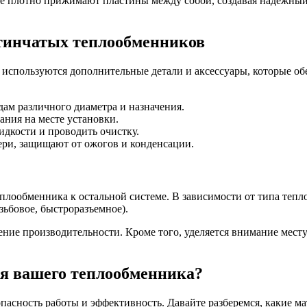
е плотно прижимают пластины между собой, создавая надежный
тинчатых теплообменников
используются дополнительные детали и аксессуары, которые о
ам различного диаметра и назначения.
ния на месте установки.
дкости и проводить очистку.
и, защищают от ожогов и конденсации.
плообменника к остальной системе. В зависимости от типа тепл
зьбовое, быстроразъемное).
ние производительности. Кроме того, уделяется внимание месту
ля вашего теплообменника?
пасность работы и эффективность. Давайте разберемся, какие м