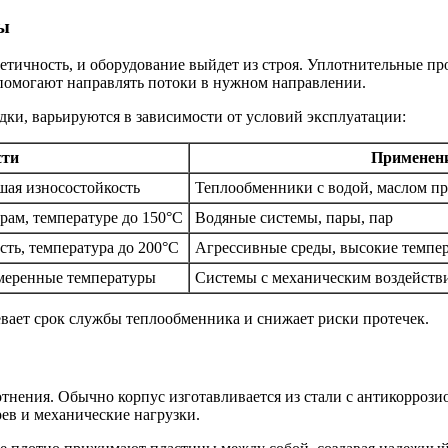
ы
етичность, и оборудование выйдет из строя. Уплотнительные пр
е помогают направлять потоки в нужном направлении.
ки, варьируются в зависимости от условий эксплуатации:
сти
Применен
шая износостойкость
Теплообменники с водой, маслом п
рам, температуре до 150°C
Водяные системы, пары, пар
сть, температура до 200°C
Агрессивные среды, высокие темпе
умеренные температуры
Системы с механическим воздейств
ает срок службы теплообменника и снижает риски протечек.
лотнения. Обычно корпус изготавливается из стали с антикорр
ев и механические нагрузки.