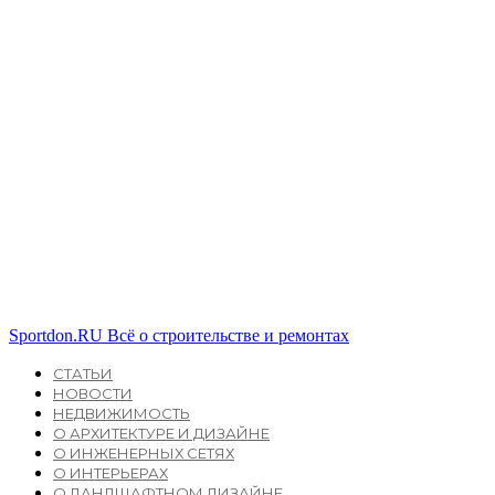
Sportdon.RU
Всё о строительстве и ремонтах
СТАТЬИ
НОВОСТИ
НЕДВИЖИМОСТЬ
О АРХИТЕКТУРЕ И ДИЗАЙНЕ
О ИНЖЕНЕРНЫХ СЕТЯХ
О ИНТЕРЬЕРАХ
О ЛАНДШАФТНОМ ДИЗАЙНЕ