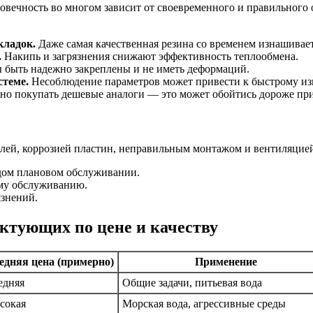
лговечность во многом зависит от своевременного и правильного
кладок.
Даже самая качественная резина со временем изнашиваетс
.
Накипь и загрязнения снижают эффективность теплообмена.
быть надежно закреплены и не иметь деформаций.
стеме.
Несоблюдение параметров может привести к быстрому из
о покупать дешевые аналоги — это может обойтись дороже при 
елей, коррозией пластин, неправильным монтажом и вентиляцие
дом плановом обслуживании.
ому обслуживанию.
язнений.
ктующих по цене и качеству
едняя цена (примерно)
Применение
едняя
Общие задачи, питьевая вода
сокая
Морская вода, агрессивные среды