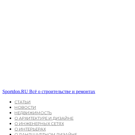
Sportdon.RU
Всё о строительстве и ремонтах
СТАТЬИ
НОВОСТИ
НЕДВИЖИМОСТЬ
О АРХИТЕКТУРЕ И ДИЗАЙНЕ
О ИНЖЕНЕРНЫХ СЕТЯХ
О ИНТЕРЬЕРАХ
О ЛАНДШАФТНОМ ДИЗАЙНЕ