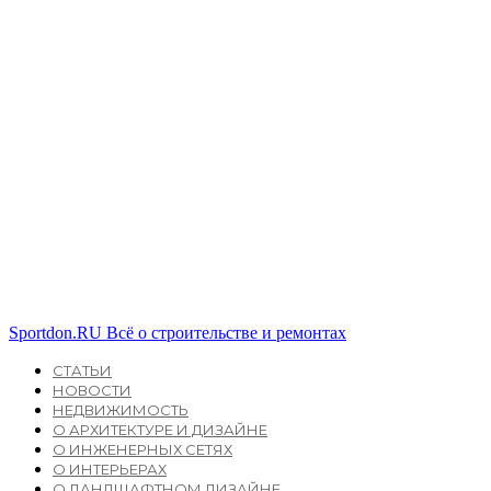
Sportdon.RU
Всё о строительстве и ремонтах
СТАТЬИ
НОВОСТИ
НЕДВИЖИМОСТЬ
О АРХИТЕКТУРЕ И ДИЗАЙНЕ
О ИНЖЕНЕРНЫХ СЕТЯХ
О ИНТЕРЬЕРАХ
О ЛАНДШАФТНОМ ДИЗАЙНЕ