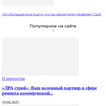
«Это большая игра и шоу»: кто на самом деле управляет США
Популярное на сайте
О ремонтах
«ЛРА строй»: Ваш надежный партнер в сфере
ремонта коммерческой...
19.04.2025