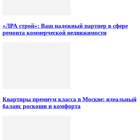
«ЛРА строй»: Ваш надежный партнер в сфере
ремонта коммерческой недвижимости
Квартиры премиум класса в Москве: идеальный
баланс роскоши и комфорта