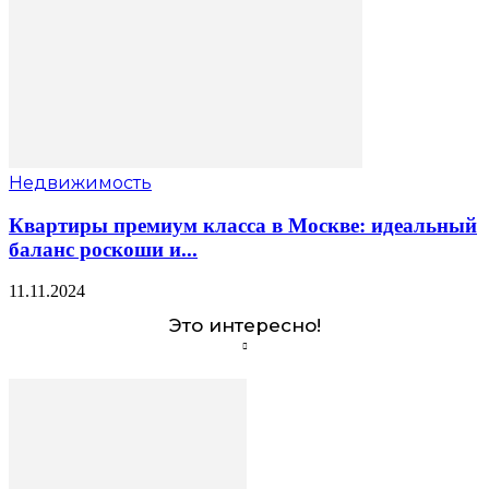
Недвижимость
Квартиры премиум класса в Москве: идеальный
баланс роскоши и...
11.11.2024
Это интересно!